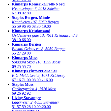
Kinnarps Romerike/Follo Nord
Hvamsvingen 7
,
2013 Skjetten
67 98 02 80
Staples Bergen, Minde
Kanalveien 107
,
5059 Bergen
55 59 96 96
08.30-19.00
Kinnarps Kristiansand
Gyldenløves gate 13
,
4611 Kristiansand S
38 10 66 00
Kinnarps Bergen
Edvard Griegs vei 3
,
5059 Bergen
55 27 29 00
Kinnarps Moss
Solgaard Skog 110
,
1599 Moss
69 25 55 70
Kinnarps Østfold/Follo Sør
K G Meldalsvei 9
,
1671 Kråkerøy
67 16 71 00
08.00 - 16.00
Staples Moss
Carlbergveien 4
,
1526 Moss
69 26 92 92
Living Stavanger
Lagerveien 2
,
4033 Stavanger
51 57 59 28
10.00-20.00