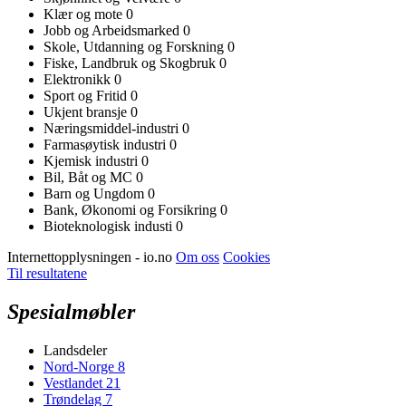
Klær og mote
0
Jobb og Arbeidsmarked
0
Skole, Utdanning og Forskning
0
Fiske, Landbruk og Skogbruk
0
Elektronikk
0
Sport og Fritid
0
Ukjent bransje
0
Næringsmiddel-industri
0
Farmasøytisk industri
0
Kjemisk industri
0
Bil, Båt og MC
0
Barn og Ungdom
0
Bank, Økonomi og Forsikring
0
Bioteknologisk industi
0
Internettopplysningen - io.no
Om oss
Cookies
Til resultatene
Spesialmøbler
Landsdeler
Nord-Norge
8
Vestlandet
21
Trøndelag
7