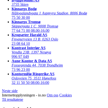
Byggprodukt AS
3735 Skien
Kinnarps Bodø
Hålogalandsgata 1 Aspmyra Stadion
,
8006 Bodø
75 50 30 00
Kinnarps Tromsø
Skippergata 1 C
,
9008 Tromsø
77 64 71 00
08.00-16.00
Krogsæter Harald AS
Frognerveien 13 B
,
0263 Oslo
23 08 64 10
Kontrast Interiør AS
Vendla 23B
,
1397 Nesøya
996 97 049
Aune Kontor & Data AS
Fossegrenda 44
,
7038 Trondheim
73 96 23 00
Kontormiljø Ringerike AS
Osloveien 75
,
3511 Hønefoss
32 11 50 50
08:00-16:00
Neste side
Internettopplysningen - io.no
Om oss
Cookies
Til resultatene