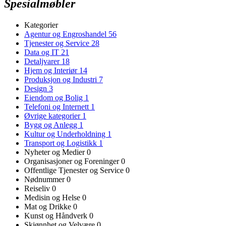
Spesialmøbler
Kategorier
Agentur og Engroshandel
56
Tjenester og Service
28
Data og IT
21
Detaljvarer
18
Hjem og Interiør
14
Produksjon og Industri
7
Design
3
Eiendom og Bolig
1
Telefoni og Internett
1
Øvrige kategorier
1
Bygg og Anlegg
1
Kultur og Underholdning
1
Transport og Logistikk
1
Nyheter og Medier
0
Organisasjoner og Foreninger
0
Offentlige Tjenester og Service
0
Nødnummer
0
Reiseliv
0
Medisin og Helse
0
Mat og Drikke
0
Kunst og Håndverk
0
Skjønnhet og Velvære
0