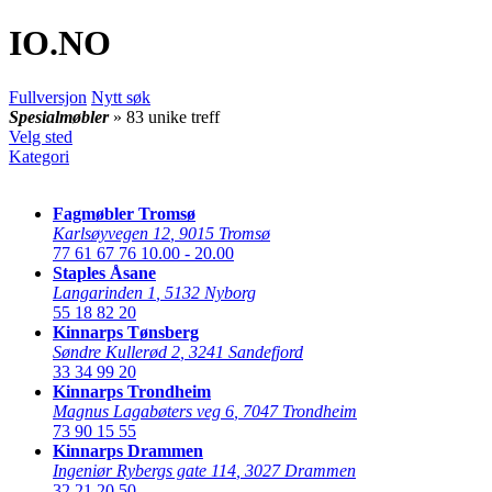
IO
.NO
Fullversjon
Nytt søk
Spesialmøbler
» 83 unike treff
Velg sted
Kategori
Fagmøbler Tromsø
Karlsøyvegen 12
,
9015 Tromsø
77 61 67 76
10.00 - 20.00
Staples Åsane
Langarinden 1
,
5132 Nyborg
55 18 82 20
Kinnarps Tønsberg
Søndre Kullerød 2
,
3241 Sandefjord
33 34 99 20
Kinnarps Trondheim
Magnus Lagabøters veg 6
,
7047 Trondheim
73 90 15 55
Kinnarps Drammen
Ingeniør Rybergs gate 114
,
3027 Drammen
32 21 20 50