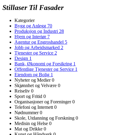
Stillaser Til Fasader
Kategorier
Bygg og Anlegg
70
Produksjon og Industri
28
Hjem og Interiør
7
Agentur og Engroshandel
5
Jobb og Arbeidsmarked
2
Tjenester og Service
2
Design
1
Bank, Økonomi og Forsikring
1
Offentlige Tjenester og Service
1
Eiendom og Bolig
1
Nyheter og Medier
0
Skjønnhet og Velvære
0
Reiseliv
0
Sport og Fritid
0
Organisasjoner og Foreninger
0
Telefoni og Internett
0
Nødnummer
0
Skole, Utdanning og Forskning
0
Medisin og Helse
0
Mat og Drikke
0
Kunst og Håndverk
0