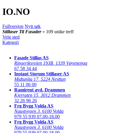
IO
.NO
Fullversjon
Nytt søk
Stillaser Til Fasader
» 109 unike treff
Velg sted
Kategori
Fasade Stillas AS
Ringeriksveien 193B
,
1339 Vøyenenga
67 58 34 44
Instant Storum Stillaser AS
Midtunlia 17
,
5224 Nesttun
55 11 06 00
Ramirent avd. Drammen
Kjerraten 15
,
3012 Drammen
32 26 96 26
Frg Bygg Volda AS
Naustvegen 3
,
6100 Volda
979 55 939
07.00-18.00
Frg Bygg Volda AS
Naustvegen 3
,
6100 Volda
979 55 939
07.00-18.00