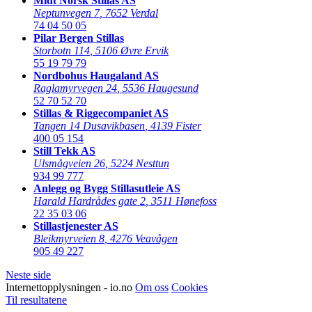
Midt Norsk Stillas AS
Neptunvegen 7
,
7652 Verdal
74 04 50 05
Pilar Bergen Stillas
Storbotn 114
,
5106 Øvre Ervik
55 19 79 79
Nordbohus Haugaland AS
Raglamyrvegen 24
,
5536 Haugesund
52 70 52 70
Stillas & Riggecompaniet AS
Tangen 14 Dusavikbasen
,
4139 Fister
400 05 154
Still Tekk AS
Ulsmågveien 26
,
5224 Nesttun
934 99 777
Anlegg og Bygg Stillasutleie AS
Harald Hardrådes gate 2
,
3511 Hønefoss
22 35 03 06
Stillastjenester AS
Bleikmyrveien 8
,
4276 Veavågen
905 49 227
Neste side
Internettopplysningen - io.no
Om oss
Cookies
Til resultatene