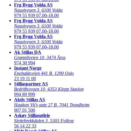
Frg Bygg Volda AS
Naustvegen 3
,
6100 Volda
979 55 939
07.00-18.00
Frg Bygg Volda AS
Naustvegen 3
,
6100 Volda
979 55 939
07.00-18.00
Frg Bygg Volda AS
Naustvegen 3
,
6100 Volda
979 55 939
07.00-18.00
Ak Stillas DA
Grønnliveien 10
,
3474 Åros
974 30 994
Instant Norge
Enebakkveien 441 B
,
1290 Oslo
23 19 11 00
Stillaspartner AS
Bedriftsvegen 10
,
4353 Klepp Stasjon
994 89 999
Aktiv Stillas AS
Haakon Vii's gate 27 B
,
7041 Trondheim
907 01 500
Askøy Stillasutleie
Slettebrekkdalen 3
,
5303 Follese
56 14 22 33