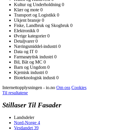
Kultur og Underholdning
0
Klær og mote
0
Transport og Logistikk
0
Ukjent bransje
0
Fiske, Landbruk og Skogbruk
0
Elektronikk
0
Øvrige kategorier
0
Detaljvarer
0
Næringsmiddel-industri
0
Data og IT
0
Farmasøytisk industri
0
Bil, Båt og MC
0
Barn og Ungdom
0
Kjemisk industri
0
Bioteknologisk industi
0
Internettopplysningen - io.no
Om oss
Cookies
Til resultatene
Stillaser Til Fasader
Landsdeler
Nord-Norge
4
Vestlandet
39