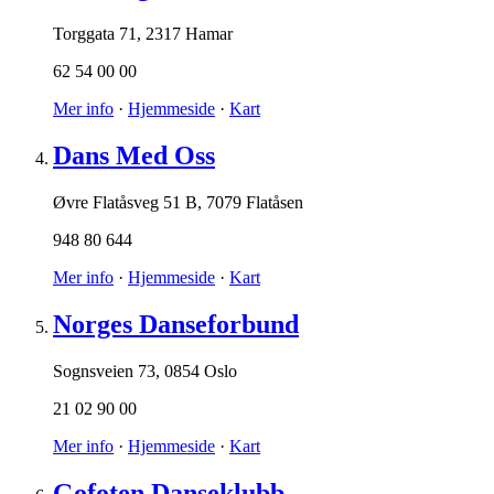
Torggata 71
,
2317 Hamar
62 54 00 00
Mer info
·
Hjemmeside
·
Kart
Dans Med Oss
Øvre Flatåsveg 51 B
,
7079 Flatåsen
948 80 644
Mer info
·
Hjemmeside
·
Kart
Norges Danseforbund
Sognsveien 73
,
0854 Oslo
21 02 90 00
Mer info
·
Hjemmeside
·
Kart
Gofoten Danseklubb