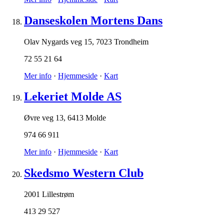
Danseskolen Mortens Dans
Olav Nygards veg 15
,
7023 Trondheim
72 55 21 64
Mer info
·
Hjemmeside
·
Kart
Lekeriet Molde AS
Øvre veg 13
,
6413 Molde
974 66 911
Mer info
·
Hjemmeside
·
Kart
Skedsmo Western Club
2001 Lillestrøm
413 29 527