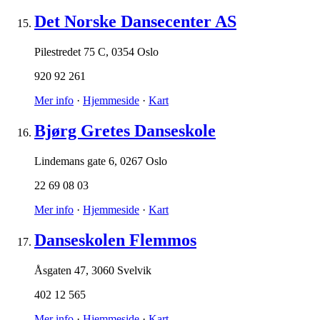
Det Norske Dansecenter AS
Pilestredet 75 C
,
0354 Oslo
920 92 261
Mer info
·
Hjemmeside
·
Kart
Bjørg Gretes Danseskole
Lindemans gate 6
,
0267 Oslo
22 69 08 03
Mer info
·
Hjemmeside
·
Kart
Danseskolen Flemmos
Åsgaten 47
,
3060 Svelvik
402 12 565
Mer info
·
Hjemmeside
·
Kart