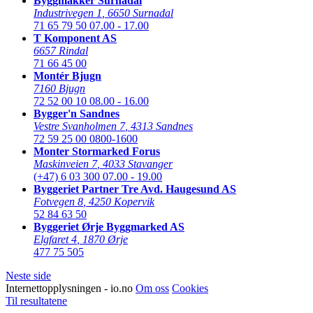
Byggmakker Surnadal
Industrivegen 1
,
6650 Surnadal
71 65 79 50
07.00 - 17.00
T Komponent AS
6657 Rindal
71 66 45 00
Montér Bjugn
7160 Bjugn
72 52 00 10
08.00 - 16.00
Bygger'n Sandnes
Vestre Svanholmen 7
,
4313 Sandnes
72 59 25 00
0800-1600
Monter Stormarked Forus
Maskinveien 7
,
4033 Stavanger
(+47) 6 03 300
07.00 - 19.00
Byggeriet Partner Tre Avd. Haugesund AS
Fotvegen 8
,
4250 Kopervik
52 84 63 50
Byggeriet Ørje Byggmarked AS
Elgfaret 4
,
1870 Ørje
477 75 505
Neste side
Internettopplysningen - io.no
Om oss
Cookies
Til resultatene