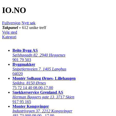
IO
.NO
Fullversjon
Nytt søk
Takpanel
» 612 unike treff
Velg sted
Kategori
Beito Bygg AS
Sælshagadn 82
,
2940 Heggenes
901 79 503
Byggmakker
Snipetjernveien 7
,
1405 Langhus
04020
Montér Solhaug Ørnes- Lillehaugen
Spildra
,
8150 Ørnes
75 72 14 40
08.00-17.00
Snekkerservice Grenland AS
Herman Baggers gate 13
,
3717 Skien
917 95 165
Monter Kongsvinger
Industrivegen 37
,
2212 Kongsvinger
481 73 000
09.00 - 17.00