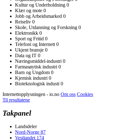
Kultur og Underholdning
0
Klær og mote
0
Jobb og Arbeidsmarked
0
Reiseliv
0
Skole, Utdanning og Forskning
0
Elektronikk
0
Sport og Fritid
0
Telefoni og Internett
0
Ukjent bransje
0
Data og IT
0
Næringsmiddel-industri
0
Farmasøytisk industri
0
Barn og Ungdom
0
Kjemisk industri
0
Bioteknologisk industi
0
Internettopplysningen - io.no
Om oss
Cookies
Til resultatene
Takpanel
Landsdeler
Nord-Norge
87
Vestlandet
174