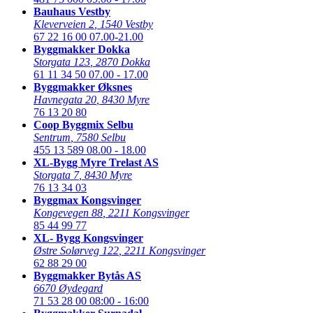
Bauhaus Vestby
Kleverveien 2
,
1540 Vestby
67 22 16 00
07.00-21.00
Byggmakker Dokka
Storgata 123
,
2870 Dokka
61 11 34 50
07.00 - 17.00
Byggmakker Øksnes
Havnegata 20
,
8430 Myre
76 13 20 80
Coop Byggmix Selbu
Sentrum
,
7580 Selbu
455 13 589
08.00 - 18.00
XL-Bygg Myre Trelast AS
Storgata 7
,
8430 Myre
76 13 34 03
Byggmax Kongsvinger
Kongevegen 88
,
2211 Kongsvinger
85 44 99 77
XL- Bygg Kongsvinger
Østre Solørveg 122
,
2211 Kongsvinger
62 88 29 00
Byggmakker Bytås AS
6670 Øydegard
71 53 28 00
08:00 - 16:00