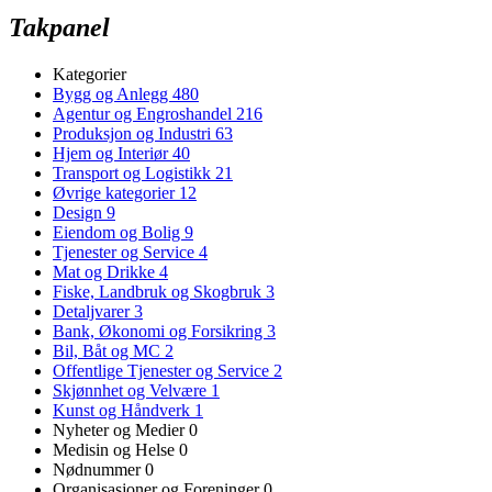
Takpanel
Kategorier
Bygg og Anlegg
480
Agentur og Engroshandel
216
Produksjon og Industri
63
Hjem og Interiør
40
Transport og Logistikk
21
Øvrige kategorier
12
Design
9
Eiendom og Bolig
9
Tjenester og Service
4
Mat og Drikke
4
Fiske, Landbruk og Skogbruk
3
Detaljvarer
3
Bank, Økonomi og Forsikring
3
Bil, Båt og MC
2
Offentlige Tjenester og Service
2
Skjønnhet og Velvære
1
Kunst og Håndverk
1
Nyheter og Medier
0
Medisin og Helse
0
Nødnummer
0
Organisasjoner og Foreninger
0