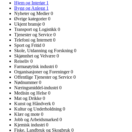
Hjem og Interiør
1
Bygg og Anlegg
1
Nyheter og Medier
0
Øvrige kategorier
0
Ukjent bransje
0
Transport og Logistikk
0
Tjenester og Service
0
Telefoni og Internett
0
Sport og Fritid
0
Skole, Utdanning og Forskning
0
Skjønnhet og Velvære
0
Reiseliv
0
Farmasøytisk industri
0
Organisasjoner og Foreninger
0
Offentlige Tjenester og Service
0
Nødnummer
0
Næringsmiddel-industri
0
Medisin og Helse
0
Mat og Drikke
0
Kunst og Håndverk
0
Kultur og Underholdning
0
Klær og mote
0
Jobb og Arbeidsmarked
0
Kjemisk industri
0
Fiske, Landbruk og Skogbruk
0