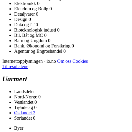
Elektronikk
0
Eiendom og Bolig
0
Detaljvarer
0
Design
0
Data og IT
0
Bioteknologisk industi
0
Bil, Båt og MC
0
Barn og Ungdom
0
Bank, Økonomi og Forsikring
0
Agentur og Engroshandel
0
Internettopplysningen - io.no
Om oss
Cookies
Til resultatene
Uarmert
Landsdeler
Nord-Norge
0
Vestlandet
0
Trøndelag
0
Østlandet
2
Sørlandet
0
Byer