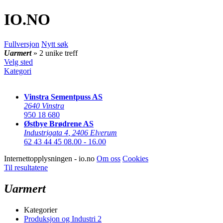
IO
.NO
Fullversjon
Nytt søk
Uarmert
» 2 unike treff
Velg sted
Kategori
Vinstra Sementpuss AS
2640 Vinstra
950 18 680
Østbye Brødrene AS
Industrigata 4
,
2406 Elverum
62 43 44 45
08.00 - 16.00
Internettopplysningen - io.no
Om oss
Cookies
Til resultatene
Uarmert
Kategorier
Produksjon og Industri
2