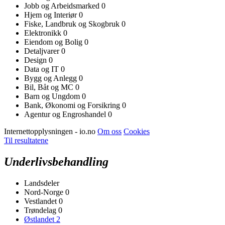
Jobb og Arbeidsmarked
0
Hjem og Interiør
0
Fiske, Landbruk og Skogbruk
0
Elektronikk
0
Eiendom og Bolig
0
Detaljvarer
0
Design
0
Data og IT
0
Bygg og Anlegg
0
Bil, Båt og MC
0
Barn og Ungdom
0
Bank, Økonomi og Forsikring
0
Agentur og Engroshandel
0
Internettopplysningen - io.no
Om oss
Cookies
Til resultatene
Underlivsbehandling
Landsdeler
Nord-Norge
0
Vestlandet
0
Trøndelag
0
Østlandet
2