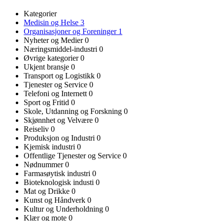
Kategorier
Medisin og Helse
3
Organisasjoner og Foreninger
1
Nyheter og Medier
0
Næringsmiddel-industri
0
Øvrige kategorier
0
Ukjent bransje
0
Transport og Logistikk
0
Tjenester og Service
0
Telefoni og Internett
0
Sport og Fritid
0
Skole, Utdanning og Forskning
0
Skjønnhet og Velvære
0
Reiseliv
0
Produksjon og Industri
0
Kjemisk industri
0
Offentlige Tjenester og Service
0
Nødnummer
0
Farmasøytisk industri
0
Bioteknologisk industi
0
Mat og Drikke
0
Kunst og Håndverk
0
Kultur og Underholdning
0
Klær og mote
0