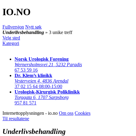
IO
.NO
Fullversjon
Nytt søk
Underlivsbehandling
» 3 unike treff
Velg sted
Kategori
Norsk Urologisk Forening
Wernersholmsvei 21
,
5232 Paradis
67 53 59 16
Dr. Klem’s klinikk
Vesterveien 4
,
4836 Arendal
37 02 15 64
08:00-15:00
Urologisk-Kirurgisk Poliklinikk
Torggata 6
,
1707 Sarpsborg
957 81 571
Internettopplysningen - io.no
Om oss
Cookies
Til resultatene
Underlivsbehandling