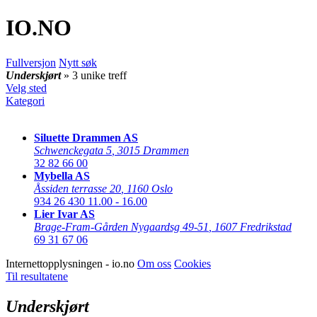
IO
.NO
Fullversjon
Nytt søk
Underskjørt
» 3 unike treff
Velg sted
Kategori
Siluette Drammen AS
Schwenckegata 5
,
3015 Drammen
32 82 66 00
Mybella AS
Åssiden terrasse 20
,
1160 Oslo
934 26 430
11.00 - 16.00
Lier Ivar AS
Brage-Fram-Gården Nygaardsg 49-51
,
1607 Fredrikstad
69 31 67 06
Internettopplysningen - io.no
Om oss
Cookies
Til resultatene
Underskjørt