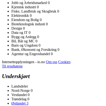
Jobb og Arbeidsmarked
0
Kjemisk industri
0
Fiske, Landbruk og Skogbruk
0
Elektronikk
0
Eiendom og Bolig
0
Bioteknologisk industi
0
Design
0
Data og IT
0
Bygg og Anlegg
0
Bil, Båt og MC
0
Barn og Ungdom
0
Bank, Økonomi og Forsikring
0
Agentur og Engroshandel
0
Internettopplysningen - io.no
Om oss
Cookies
Til resultatene
Underskjørt
Landsdeler
Nord-Norge
0
Vestlandet
0
Trøndelag
0
Østlandet
3