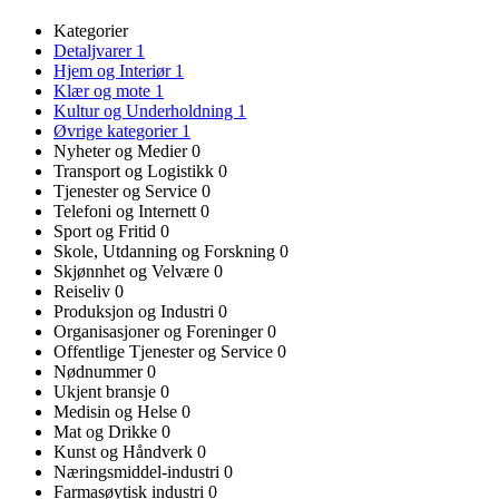
Kategorier
Detaljvarer
1
Hjem og Interiør
1
Klær og mote
1
Kultur og Underholdning
1
Øvrige kategorier
1
Nyheter og Medier
0
Transport og Logistikk
0
Tjenester og Service
0
Telefoni og Internett
0
Sport og Fritid
0
Skole, Utdanning og Forskning
0
Skjønnhet og Velvære
0
Reiseliv
0
Produksjon og Industri
0
Organisasjoner og Foreninger
0
Offentlige Tjenester og Service
0
Nødnummer
0
Ukjent bransje
0
Medisin og Helse
0
Mat og Drikke
0
Kunst og Håndverk
0
Næringsmiddel-industri
0
Farmasøytisk industri
0