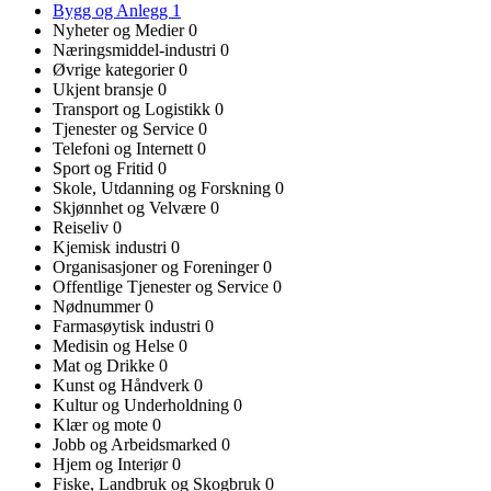
Bygg og Anlegg
1
Nyheter og Medier
0
Næringsmiddel-industri
0
Øvrige kategorier
0
Ukjent bransje
0
Transport og Logistikk
0
Tjenester og Service
0
Telefoni og Internett
0
Sport og Fritid
0
Skole, Utdanning og Forskning
0
Skjønnhet og Velvære
0
Reiseliv
0
Kjemisk industri
0
Organisasjoner og Foreninger
0
Offentlige Tjenester og Service
0
Nødnummer
0
Farmasøytisk industri
0
Medisin og Helse
0
Mat og Drikke
0
Kunst og Håndverk
0
Kultur og Underholdning
0
Klær og mote
0
Jobb og Arbeidsmarked
0
Hjem og Interiør
0
Fiske, Landbruk og Skogbruk
0