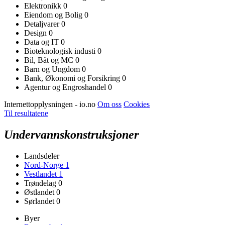
Elektronikk
0
Eiendom og Bolig
0
Detaljvarer
0
Design
0
Data og IT
0
Bioteknologisk industi
0
Bil, Båt og MC
0
Barn og Ungdom
0
Bank, Økonomi og Forsikring
0
Agentur og Engroshandel
0
Internettopplysningen - io.no
Om oss
Cookies
Til resultatene
Undervannskonstruksjoner
Landsdeler
Nord-Norge
1
Vestlandet
1
Trøndelag
0
Østlandet
0
Sørlandet
0
Byer