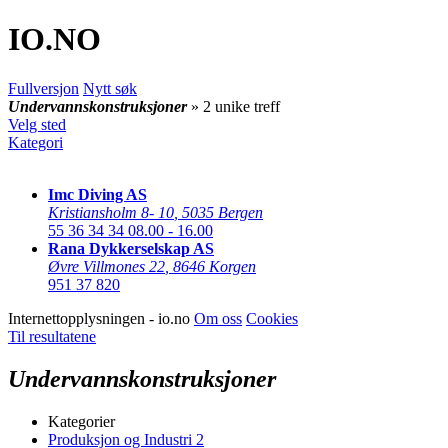
IO
.NO
Fullversjon
Nytt søk
Undervannskonstruksjoner
» 2 unike treff
Velg sted
Kategori
Imc Diving AS
Kristiansholm 8- 10
,
5035 Bergen
55 36 34 34
08.00 - 16.00
Rana Dykkerselskap AS
Øvre Villmones 22
,
8646 Korgen
951 37 820
Internettopplysningen - io.no
Om oss
Cookies
Til resultatene
Undervannskonstruksjoner
Kategorier
Produksjon og Industri
2