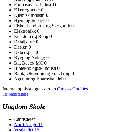
Farmasøytisk industri
0
Klær og mote
0
Kjemisk industri
0
Hjem og Interiør
0
Fiske, Landbruk og Skogbruk
0
Elektronikk
0
Eiendom og Bolig
0
Detaljvarer
0
Design
0
Data og IT
0
Bygg og Anlegg
0
Bil, Båt og MC
0
Bioteknologisk industi
0
Bank, Økonomi og Forsikring
0
Agentur og Engroshandel
0
Internettopplysningen - io.no
Om oss
Cookies
Til resultatene
Ungdom Skole
Landsdeler
Nord-Norge
11
Vestlandet
15