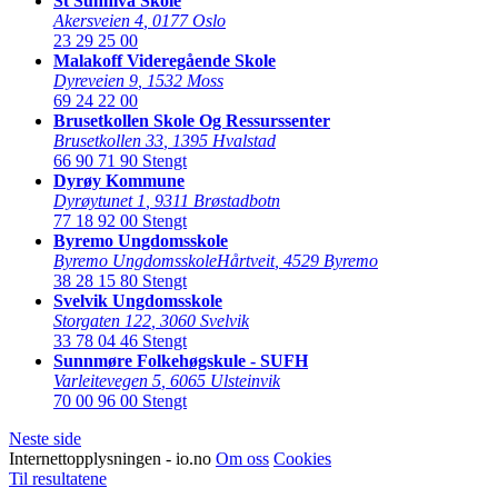
St Sunniva Skole
Akersveien 4
,
0177 Oslo
23 29 25 00
Malakoff Videregående Skole
Dyreveien 9
,
1532 Moss
69 24 22 00
Brusetkollen Skole Og Ressurssenter
Brusetkollen 33
,
1395 Hvalstad
66 90 71 90
Stengt
Dyrøy Kommune
Dyrøytunet 1
,
9311 Brøstadbotn
77 18 92 00
Stengt
Byremo Ungdomsskole
Byremo UngdomsskoleHårtveit
,
4529 Byremo
38 28 15 80
Stengt
Svelvik Ungdomsskole
Storgaten 122
,
3060 Svelvik
33 78 04 46
Stengt
Sunnmøre Folkehøgskule - SUFH
Varleitevegen 5
,
6065 Ulsteinvik
70 00 96 00
Stengt
Neste side
Internettopplysningen - io.no
Om oss
Cookies
Til resultatene