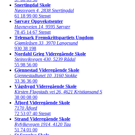
Snertingdal Skole
Nøssvegen 4
,
2838 Snertingdal
61 18 99 00
Stengt
Sørvær Oppvekstsenter
Havneveien 14
,
9595 Sørvær
78 45 14 67
Stengt
Telemark Fremskrittspartiets Ungdom
Gjømleåsen 33
,
3970 Langesund
930 38 198
Nordahl Grieg Videregående Skole
Steinsvikvegen 430
,
5239 Rådal
55 98 56 00
Gjennestad Videregående Skole
Gjennestadtunet 10
,
3160 Stokke
33 36 36 00
Vågsbygd Videregående Skole
Kirsten Flagstads vei 26
,
4621 Kristiansand S
38 00 08 00
Åfjord Videregående Skole
7170 Åfjord
72 53 07 40
Stengt
Strand Videregående Skole
Ryfylkevegen 1914
,
4120 Tau
51 74 01 00