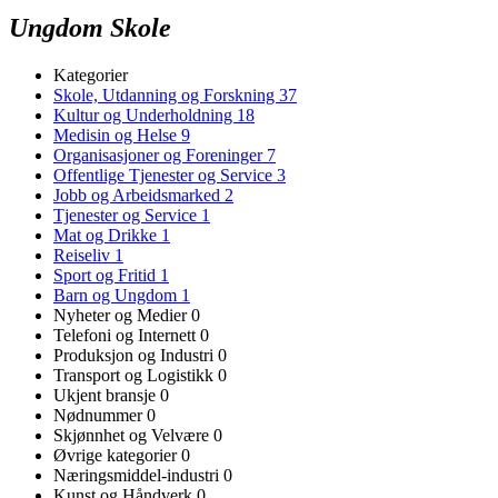
Ungdom Skole
Kategorier
Skole, Utdanning og Forskning
37
Kultur og Underholdning
18
Medisin og Helse
9
Organisasjoner og Foreninger
7
Offentlige Tjenester og Service
3
Jobb og Arbeidsmarked
2
Tjenester og Service
1
Mat og Drikke
1
Reiseliv
1
Sport og Fritid
1
Barn og Ungdom
1
Nyheter og Medier
0
Telefoni og Internett
0
Produksjon og Industri
0
Transport og Logistikk
0
Ukjent bransje
0
Nødnummer
0
Skjønnhet og Velvære
0
Øvrige kategorier
0
Næringsmiddel-industri
0
Kunst og Håndverk
0