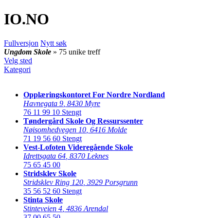
IO
.NO
Fullversjon
Nytt søk
Ungdom Skole
» 75 unike treff
Velg sted
Kategori
Opplæringskontoret For Nordre Nordland
Havnegata 9
,
8430 Myre
76 11 99 10
Stengt
Tøndergård Skole Og Ressurssenter
Nøisomhedvegen 10
,
6416 Molde
71 19 56 60
Stengt
Vest-Lofoten Videregående Skole
Idrettsgata 64
,
8370 Leknes
75 65 45 00
Stridsklev Skole
Stridsklev Ring 120
,
3929 Porsgrunn
35 56 52 60
Stengt
Stinta Skole
Stinteveien 4
,
4836 Arendal
37 00 65 50