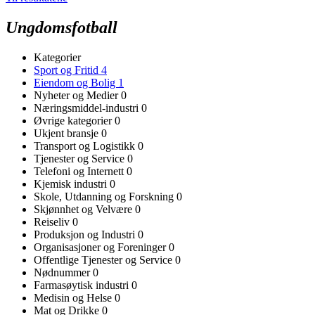
Ungdomsfotball
Kategorier
Sport og Fritid
4
Eiendom og Bolig
1
Nyheter og Medier
0
Næringsmiddel-industri
0
Øvrige kategorier
0
Ukjent bransje
0
Transport og Logistikk
0
Tjenester og Service
0
Telefoni og Internett
0
Kjemisk industri
0
Skole, Utdanning og Forskning
0
Skjønnhet og Velvære
0
Reiseliv
0
Produksjon og Industri
0
Organisasjoner og Foreninger
0
Offentlige Tjenester og Service
0
Nødnummer
0
Farmasøytisk industri
0
Medisin og Helse
0
Mat og Drikke
0