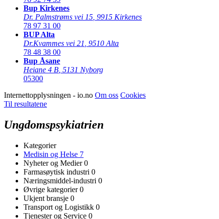
Bup Kirkenes
Dr. Palmstrøms vei 15
,
9915 Kirkenes
78 97 31 00
BUP Alta
Dr.Kvammes vei 21
,
9510 Alta
78 48 38 00
Bup Åsane
Heiane 4 B
,
5131 Nyborg
05300
Internettopplysningen - io.no
Om oss
Cookies
Til resultatene
Ungdomspsykiatrien
Kategorier
Medisin og Helse
7
Nyheter og Medier
0
Farmasøytisk industri
0
Næringsmiddel-industri
0
Øvrige kategorier
0
Ukjent bransje
0
Transport og Logistikk
0
Tjenester og Service
0