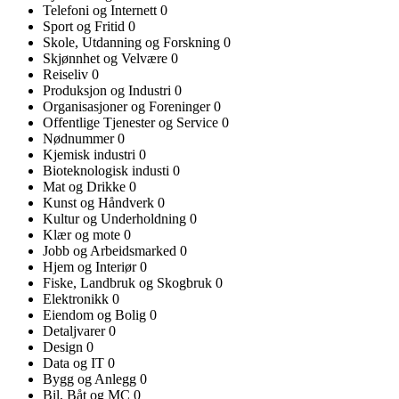
Telefoni og Internett
0
Sport og Fritid
0
Skole, Utdanning og Forskning
0
Skjønnhet og Velvære
0
Reiseliv
0
Produksjon og Industri
0
Organisasjoner og Foreninger
0
Offentlige Tjenester og Service
0
Nødnummer
0
Kjemisk industri
0
Bioteknologisk industi
0
Mat og Drikke
0
Kunst og Håndverk
0
Kultur og Underholdning
0
Klær og mote
0
Jobb og Arbeidsmarked
0
Hjem og Interiør
0
Fiske, Landbruk og Skogbruk
0
Elektronikk
0
Eiendom og Bolig
0
Detaljvarer
0
Design
0
Data og IT
0
Bygg og Anlegg
0
Bil, Båt og MC
0