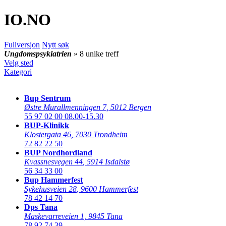
IO
.NO
Fullversjon
Nytt søk
Ungdomspsykiatrien
» 8 unike treff
Velg sted
Kategori
Bup Sentrum
Østre Murallmenningen 7
,
5012 Bergen
55 97 02 00
08.00-15.30
BUP-Klinikk
Klostergata 46
,
7030 Trondheim
72 82 22 50
BUP Nordhordland
Kvassnesvegen 44
,
5914 Isdalstø
56 34 33 00
Bup Hammerfest
Sykehusveien 28
,
9600 Hammerfest
78 42 14 70
Dps Tana
Maskevarreveien 1
,
9845 Tana
78 92 74 39