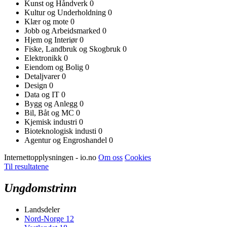
Kunst og Håndverk
0
Kultur og Underholdning
0
Klær og mote
0
Jobb og Arbeidsmarked
0
Hjem og Interiør
0
Fiske, Landbruk og Skogbruk
0
Elektronikk
0
Eiendom og Bolig
0
Detaljvarer
0
Design
0
Data og IT
0
Bygg og Anlegg
0
Bil, Båt og MC
0
Kjemisk industri
0
Bioteknologisk industi
0
Agentur og Engroshandel
0
Internettopplysningen - io.no
Om oss
Cookies
Til resultatene
Ungdomstrinn
Landsdeler
Nord-Norge
12