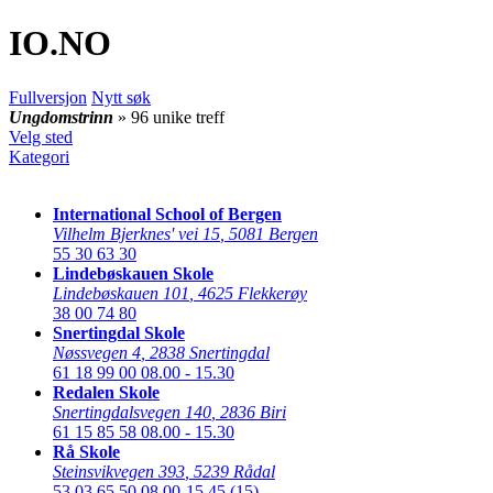
IO
.NO
Fullversjon
Nytt søk
Ungdomstrinn
» 96 unike treff
Velg sted
Kategori
International School of Bergen
Vilhelm Bjerknes' vei 15
,
5081 Bergen
55 30 63 30
Lindebøskauen Skole
Lindebøskauen 101
,
4625 Flekkerøy
38 00 74 80
Snertingdal Skole
Nøssvegen 4
,
2838 Snertingdal
61 18 99 00
08.00 - 15.30
Redalen Skole
Snertingdalsvegen 140
,
2836 Biri
61 15 85 58
08.00 - 15.30
Rå Skole
Steinsvikvegen 393
,
5239 Rådal
53 03 65 50
08.00-15.45 (15)