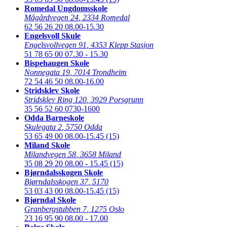
Romedal Ungdomsskole
Mågårdvegen 24
,
2334 Romedal
62 56 26 20
08.00-15.30
Engelsvoll Skule
Engelsvollvegen 91
,
4353 Klepp Stasjon
51 78 65 00
07.30 - 15.30
Bispehaugen Skole
Nonnegata 19
,
7014 Trondheim
72 54 46 50
08.00-16.00
Stridsklev Skole
Stridsklev Ring 120
,
3929 Porsgrunn
35 56 52 60
0730-1600
Odda Barneskole
Skulegata 2
,
5750 Odda
53 65 49 00
08.00-15.45 (15)
Miland Skole
Milandvegen 58
,
3658 Miland
35 08 29 20
08.00 - 15.45 (15)
Bjørndalsskogen Skole
Bjørndalsskogen 37
,
5170
53 03 43 00
08.00-15.45 (15)
Bjørndal Skole
Granbergstubben 7
,
1275 Oslo
23 16 95 90
08.00 - 17.00