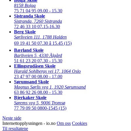
Bolga Skole
8158 Bolga
75 71 04 95
09.00 - 15.30
Sistranda Skole
Sistranda
,
7260 Sistranda
72 46 33 10
07.15-16.30
Berg Skole
Sørliveien 111
,
1788 Halden
69 19 41 50
07.30 â 15.45 (15)
Bærland Skole
Barliveien 5
,
4330 Ålgård
51 61 23 20
07.30 - 15.30
Ellingsrudåsen Skole
Harald Sohlbergs vei 17
,
1064 Oslo
23 47 97 00
08.00 - 17.00
Sørumsand Skole
Magnus Sørlis veg 1
,
1920 Sørumsand
63 86 92 26
08.00 - 15.30
Bjerkaker Skole
Sørems veg 5
,
9006 Tromsø
77 79 09 50
0800-1545 (15)
Neste side
Internettopplysningen - io.no
Om oss
Cookies
Til resultatene