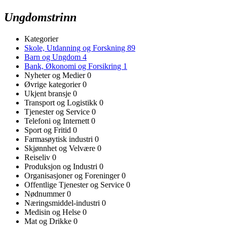
Ungdomstrinn
Kategorier
Skole, Utdanning og Forskning
89
Barn og Ungdom
4
Bank, Økonomi og Forsikring
1
Nyheter og Medier
0
Øvrige kategorier
0
Ukjent bransje
0
Transport og Logistikk
0
Tjenester og Service
0
Telefoni og Internett
0
Sport og Fritid
0
Farmasøytisk industri
0
Skjønnhet og Velvære
0
Reiseliv
0
Produksjon og Industri
0
Organisasjoner og Foreninger
0
Offentlige Tjenester og Service
0
Nødnummer
0
Næringsmiddel-industri
0
Medisin og Helse
0
Mat og Drikke
0