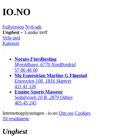
IO
.NO
Fullversjon
Nytt søk
Unghest
» 3 unike treff
Velg sted
Kategori
Norges Fjordhestlag
Myroldhaug
,
6770 Nordfjordeid
57 86 48 00
Mg Equestrian Martine G Fløgstad
Engsveien 108
,
1816 Skiptvet
411 41 126
Equine Sports Masseur
Sedalvegen 10 B
,
2879 Odnes
405 45 245
Internettopplysningen - io.no
Om oss
Cookies
Til resultatene
Unghest