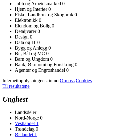
Jobb og Arbeidsmarked
0
Hjem og Interiør
0
Fiske, Landbruk og Skogbruk
0
Elektronikk
0
Eiendom og Bolig
0
Detaljvarer
0
Design
0
Data og IT
0
Bygg og Anlegg
0
Bil, Båt og MC
0
Barn og Ungdom
0
Bank, Økonomi og Forsikring
0
Agentur og Engroshandel
0
Internettopplysningen - io.no
Om oss
Cookies
Til resultatene
Unghest
Landsdeler
Nord-Norge
0
Vestlandet
1
Trøndelag
0
Østlandet
1