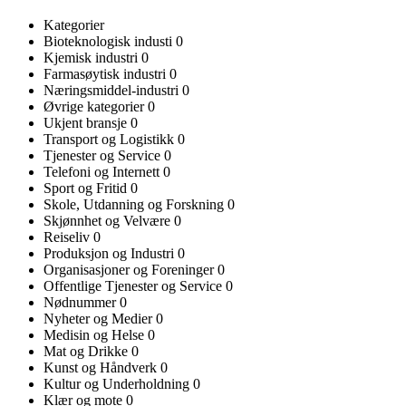
Kategorier
Bioteknologisk industi
0
Kjemisk industri
0
Farmasøytisk industri
0
Næringsmiddel-industri
0
Øvrige kategorier
0
Ukjent bransje
0
Transport og Logistikk
0
Tjenester og Service
0
Telefoni og Internett
0
Sport og Fritid
0
Skole, Utdanning og Forskning
0
Skjønnhet og Velvære
0
Reiseliv
0
Produksjon og Industri
0
Organisasjoner og Foreninger
0
Offentlige Tjenester og Service
0
Nødnummer
0
Nyheter og Medier
0
Medisin og Helse
0
Mat og Drikke
0
Kunst og Håndverk
0
Kultur og Underholdning
0
Klær og mote
0