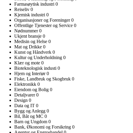
Farmasøytisk industri
0
Reiseliv
0
Kjemisk industri
0
Organisasjoner og Foreninger
0
Offentlige Tjenester og Service
0
Nødnummer
0
Ukjent bransje
0
Medisin og Helse
0
Mat og Drikke
0
Kunst og Håndverk
0
Kultur og Underholdning
0
Klær og mote
0
Bioteknologisk industi
0
Hjem og Interiør
0
Fiske, Landbruk og Skogbruk
0
Elektronikk
0
Eiendom og Bolig
0
Detaljvarer
0
Design
0
Data og IT
0
Bygg og Anlegg
0
Bil, Båt og MC
0
Barn og Ungdom
0
Bank, Økonomi og Forsikring
0
Agentur og Engroshandel
0