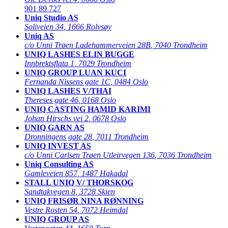
901 89 727
Uniq Studio AS
Soliveien 34
,
1666 Rolvsøy
Uniq AS
c/o Unni Trøen Ladehammerveien 28B
,
7040 Trondheim
UNIQ LASHES ELIN BUGGE
Innbrektsflata 1
,
7029 Trondheim
UNIQ GROUP LUAN KUCI
Fernanda Nissens gate 1C
,
0484 Oslo
UNIQ LASHES V/THAI
Thereses gate 46
,
0168 Oslo
UNIQ CASTING HAMID KARIMI
Johan Hirschs vei 2
,
0678 Oslo
UNIQ GARN AS
Dronningens gate 28
,
7011 Trondheim
UNIQ INVEST AS
c/o Unni Carlsen Trøen Utleirvegen 136
,
7036 Trondheim
Uniq Consulting AS
Gamleveien 857
,
1487 Hakadal
STALL UNIQ V/ THORSKOG
Sandtakvegen 8
,
3728 Skien
UNIQ FRISØR NINA RØNNING
Vestre Rosten 54
,
7072 Heimdal
UNIQ GROUP AS