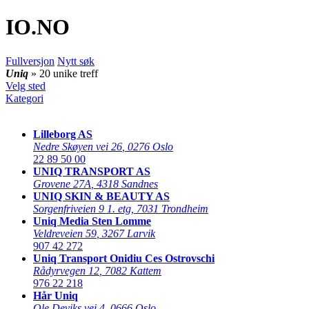
IO
.NO
Fullversjon
Nytt søk
Uniq
» 20 unike treff
Velg sted
Kategori
Lilleborg AS
Nedre Skøyen vei 26
,
0276 Oslo
22 89 50 00
UNIQ TRANSPORT AS
Grovene 27A
,
4318 Sandnes
UNIQ SKIN & BEAUTY AS
Sorgenfriveien 9 1. etg
,
7031 Trondheim
Uniq Media Sten Lomme
Veldreveien 59
,
3267 Larvik
907 42 272
Uniq Transport Onidiu Ces Ostrovschi
Rådyrvegen 12
,
7082 Kattem
976 22 218
Hår Uniq
Ole Deviks vei 4
,
0666 Oslo