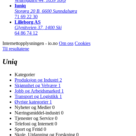
Vestengaten 44
,
1659 Torp
Iuniq
Storøra 20 B
,
6600 Sunndalsøra
71 69 22 30
Lilleborg AS
Glynitveien 37
,
1400 Ski
64 86 74 12
Internettopplysningen - io.no
Om oss
Cookies
Til resultatene
Uniq
Kategorier
Produksjon og Industri
2
Skjønnhet og Velvære
1
Jobb og Arbeidsmarked
1
Transport og Logistikk
1
Øvrige kategorier
1
Nyheter og Medier
0
Næringsmiddel-industri
0
Tjenester og Service
0
Telefoni og Internett
0
Sport og Fritid
0
Skole, Utdanning og Forskning
0