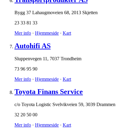
Bygg 37 Lahaugmoveien 68
,
2013 Skjetten
23 33 81 33
Mer info
·
Hjemmeside
·
Kart
Autohifi AS
Sluppenvegen 11
,
7037 Trondheim
73 96 95 90
Mer info
·
Hjemmeside
·
Kart
Toyota Finans Service
c/o Toyota Logistic Svelvikveien 59
,
3039 Drammen
32 20 50 00
Mer info
·
Hjemmeside
·
Kart