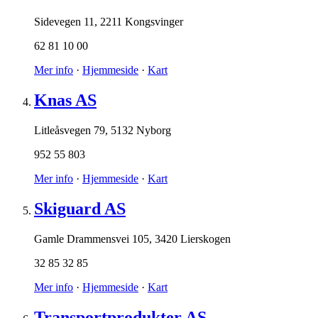
Sidevegen 11
,
2211 Kongsvinger
62 81 10 00
Mer info
·
Hjemmeside
·
Kart
Knas AS
Litleåsvegen 79
,
5132 Nyborg
952 55 803
Mer info
·
Hjemmeside
·
Kart
Skiguard AS
Gamle Drammensvei 105
,
3420 Lierskogen
32 85 32 85
Mer info
·
Hjemmeside
·
Kart
Transportprodukter AS