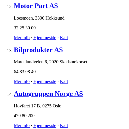
Motor Part AS
Loesmoen
,
3300 Hokksund
32 25 30 00
Mer info
·
Hjemmeside
·
Kart
Bilprodukter AS
Marenlundveien 6
,
2020 Skedsmokorset
64 83 08 40
Mer info
·
Hjemmeside
·
Kart
Autogruppen Norge AS
Hovfaret 17 B
,
0275 Oslo
479 80 200
Mer info
·
Hjemmeside
·
Kart