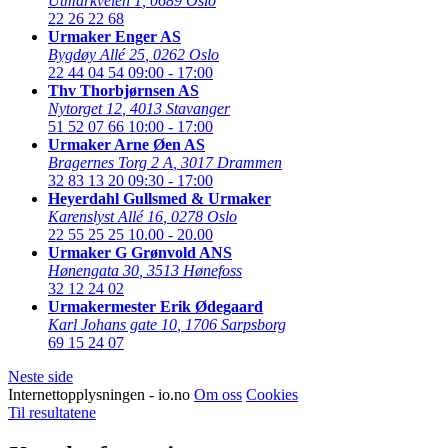
Utmarkveien 1
,
0689 Oslo
22 26 22 68
Urmaker Enger AS
Bygdøy Allé 25
,
0262 Oslo
22 44 04 54
09:00 - 17:00
Thv Thorbjørnsen AS
Nytorget 12
,
4013 Stavanger
51 52 07 66
10:00 - 17:00
Urmaker Arne Øen AS
Bragernes Torg 2 A
,
3017 Drammen
32 83 13 20
09:30 - 17:00
Heyerdahl Gullsmed & Urmaker
Karenslyst Allé 16
,
0278 Oslo
22 55 25 25
10.00 - 20.00
Urmaker G Grønvold ANS
Hønengata 30
,
3513 Hønefoss
32 12 24 02
Urmakermester Erik Ødegaard
Karl Johans gate 10
,
1706 Sarpsborg
69 15 24 07
Neste side
Internettopplysningen - io.no
Om oss
Cookies
Til resultatene