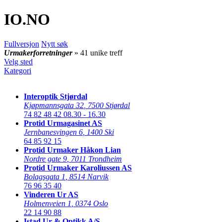
IO
.NO
Fullversjon
Nytt søk
Urmakerforretninger
» 41 unike treff
Velg sted
Kategori
Interoptik Stjørdal
Kjøpmannsgata 32
,
7500 Stjørdal
74 82 48 42
08.30 - 16.30
Protid Urmagasinet AS
Jernbanesvingen 6
,
1400 Ski
64 85 92 15
Protid Urmaker Håkon Lian
Nordre gate 9
,
7011 Trondheim
Protid Urmaker Karoliussen AS
Bolagsgata 1
,
8514 Narvik
76 96 35 40
Vinderen Ur AS
Holmenveien 1
,
0374 Oslo
22 14 90 88
Istad Ur & Optikk A/S