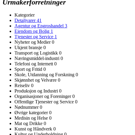
Urmakerforretninger
Kategorier
Detaljvarer
41
Agentur og Engroshandel
3
Eiendom og Bolig
1
Tjenester og Service
1
Nyheter og Medier
0
Ukjent bransje
0
Transport og Logistikk
0
Næringsmiddel-industri
0
Telefoni og Internett
0
Sport og Fritid
0
Skole, Utdanning og Forskning
0
Skjønnhet og Velvære
0
Reiseliv
0
Produksjon og Industri
0
Organisasjoner og Foreninger
0
Offentlige Tjenester og Service
0
Nødnummer
0
Øvrige kategorier
0
Medisin og Helse
0
Mat og Drikke
0
Kunst og Håndverk
0
Kultur og Underholdning
0