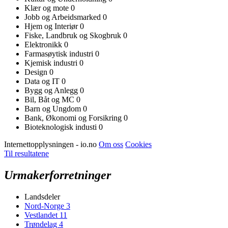
Klær og mote
0
Jobb og Arbeidsmarked
0
Hjem og Interiør
0
Fiske, Landbruk og Skogbruk
0
Elektronikk
0
Farmasøytisk industri
0
Kjemisk industri
0
Design
0
Data og IT
0
Bygg og Anlegg
0
Bil, Båt og MC
0
Barn og Ungdom
0
Bank, Økonomi og Forsikring
0
Bioteknologisk industi
0
Internettopplysningen - io.no
Om oss
Cookies
Til resultatene
Urmakerforretninger
Landsdeler
Nord-Norge
3
Vestlandet
11
Trøndelag
4