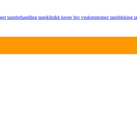
nger
tannbehandling
tannklinikk
krone
bro
visdomstenner
tannbleking
t