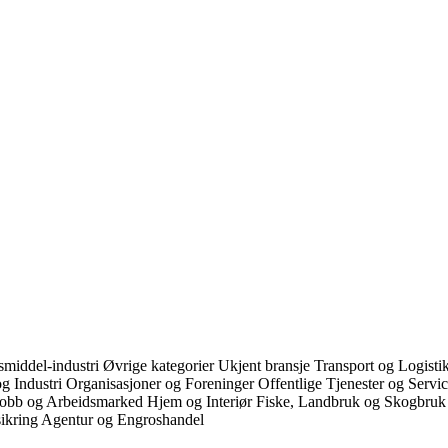
middel-industri
Øvrige kategorier
Ukjent bransje
Transport og Logist
g Industri
Organisasjoner og Foreninger
Offentlige Tjenester og Servi
Jobb og Arbeidsmarked
Hjem og Interiør
Fiske, Landbruk og Skogbru
ikring
Agentur og Engroshandel