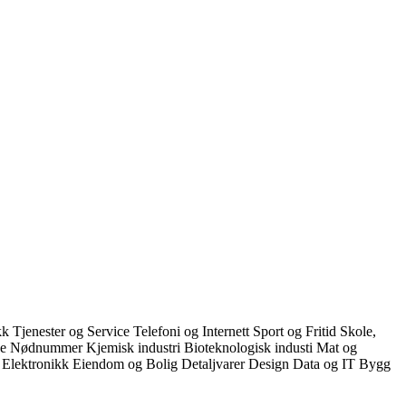
ikk
Tjenester og Service
Telefoni og Internett
Sport og Fritid
Skole,
ce
Nødnummer
Kjemisk industri
Bioteknologisk industi
Mat og
k
Elektronikk
Eiendom og Bolig
Detaljvarer
Design
Data og IT
Bygg