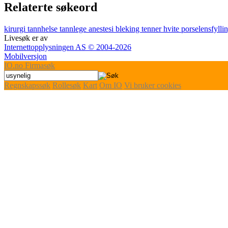
Relaterte søkeord
kirurgi
tannhelse
tannlege
anestesi
bleking
tenner
hvite
porselensfylli
Livesøk er av
Internettopplysningen AS © 2004-2026
Mobilversjon
IO
.no
Firmasøk
Regnskapssøk
Rollesøk
Kart
Om IO
Vi bruker cookies