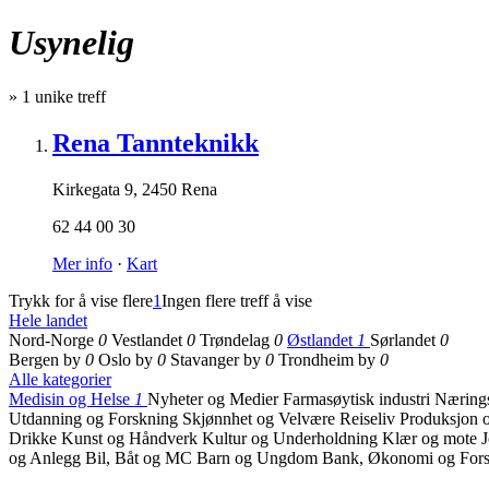
Usynelig
»
1
unike treff
Rena Tannteknikk
Kirkegata 9
,
2450 Rena
62 44 00 30
Mer info
·
Kart
Trykk for å vise flere
1
Ingen flere treff å vise
Hele landet
Nord-Norge
0
Vestlandet
0
Trøndelag
0
Østlandet
1
Sørlandet
0
Bergen by
0
Oslo by
0
Stavanger by
0
Trondheim by
0
Alle kategorier
Medisin og Helse
1
Nyheter og Medier
Farmasøytisk industri
Nærings
Utdanning og Forskning
Skjønnhet og Velvære
Reiseliv
Produksjon o
Drikke
Kunst og Håndverk
Kultur og Underholdning
Klær og mote
og Anlegg
Bil, Båt og MC
Barn og Ungdom
Bank, Økonomi og Fors