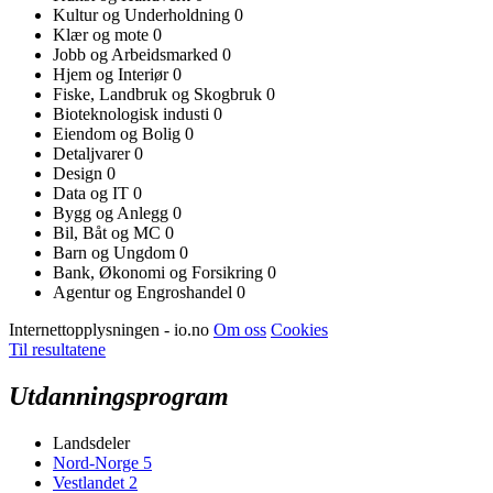
Kultur og Underholdning
0
Klær og mote
0
Jobb og Arbeidsmarked
0
Hjem og Interiør
0
Fiske, Landbruk og Skogbruk
0
Bioteknologisk industi
0
Eiendom og Bolig
0
Detaljvarer
0
Design
0
Data og IT
0
Bygg og Anlegg
0
Bil, Båt og MC
0
Barn og Ungdom
0
Bank, Økonomi og Forsikring
0
Agentur og Engroshandel
0
Internettopplysningen - io.no
Om oss
Cookies
Til resultatene
Utdanningsprogram
Landsdeler
Nord-Norge
5
Vestlandet
2