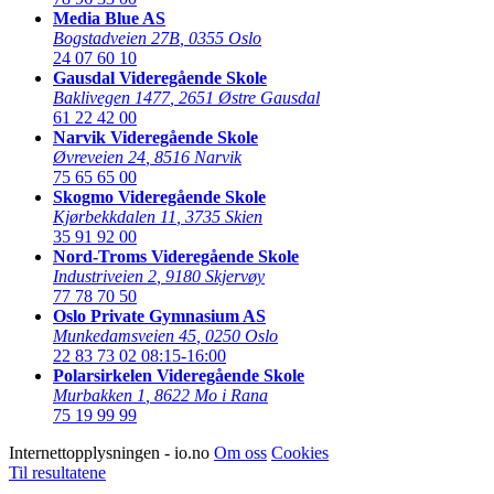
Media Blue AS
Bogstadveien 27B
,
0355 Oslo
24 07 60 10
Gausdal Videregående Skole
Baklivegen 1477
,
2651 Østre Gausdal
61 22 42 00
Narvik Videregående Skole
Øvreveien 24
,
8516 Narvik
75 65 65 00
Skogmo Videregående Skole
Kjørbekkdalen 11
,
3735 Skien
35 91 92 00
Nord-Troms Videregående Skole
Industriveien 2
,
9180 Skjervøy
77 78 70 50
Oslo Private Gymnasium AS
Munkedamsveien 45
,
0250 Oslo
22 83 73 02
08:15-16:00
Polarsirkelen Videregående Skole
Murbakken 1
,
8622 Mo i Rana
75 19 99 99
Internettopplysningen - io.no
Om oss
Cookies
Til resultatene