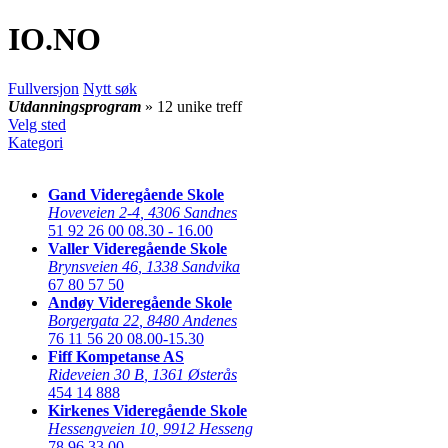
IO
.NO
Fullversjon
Nytt søk
Utdanningsprogram
» 12 unike treff
Velg sted
Kategori
Gand Videregående Skole
Hoveveien 2-4
,
4306 Sandnes
51 92 26 00
08.30 - 16.00
Valler Videregående Skole
Brynsveien 46
,
1338 Sandvika
67 80 57 50
Andøy Videregående Skole
Borgergata 22
,
8480 Andenes
76 11 56 20
08.00-15.30
Fiff Kompetanse AS
Rideveien 30 B
,
1361 Østerås
454 14 888
Kirkenes Videregående Skole
Hessengveien 10
,
9912 Hesseng
78 96 33 00