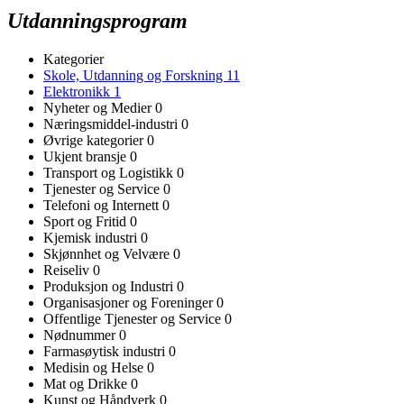
Utdanningsprogram
Kategorier
Skole, Utdanning og Forskning
11
Elektronikk
1
Nyheter og Medier
0
Næringsmiddel-industri
0
Øvrige kategorier
0
Ukjent bransje
0
Transport og Logistikk
0
Tjenester og Service
0
Telefoni og Internett
0
Sport og Fritid
0
Kjemisk industri
0
Skjønnhet og Velvære
0
Reiseliv
0
Produksjon og Industri
0
Organisasjoner og Foreninger
0
Offentlige Tjenester og Service
0
Nødnummer
0
Farmasøytisk industri
0
Medisin og Helse
0
Mat og Drikke
0
Kunst og Håndverk
0