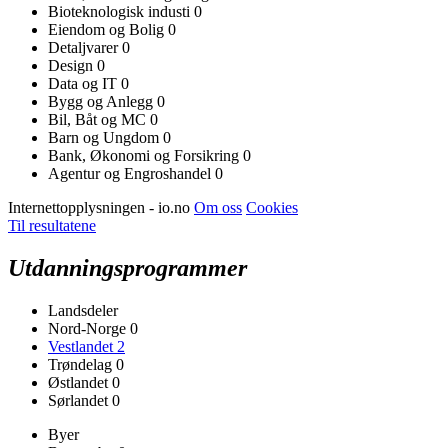
Bioteknologisk industi
0
Eiendom og Bolig
0
Detaljvarer
0
Design
0
Data og IT
0
Bygg og Anlegg
0
Bil, Båt og MC
0
Barn og Ungdom
0
Bank, Økonomi og Forsikring
0
Agentur og Engroshandel
0
Internettopplysningen - io.no
Om oss
Cookies
Til resultatene
Utdanningsprogrammer
Landsdeler
Nord-Norge
0
Vestlandet
2
Trøndelag
0
Østlandet
0
Sørlandet
0
Byer