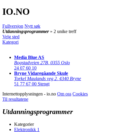
IO
.NO
Fullversjon
Nytt søk
Utdanningsprogrammer
» 2 unike treff
Velg sted
Kategori
Media Blue AS
Bogstadveien 27B
,
0355 Oslo
24 07 60 10
Bryne Vidaregåande Skule
Torkel Maulands veg 2
,
4340 Bryne
51 77 67 00
Stengt
Internettopplysningen - io.no
Om oss
Cookies
Til resultatene
Utdanningsprogrammer
Kategorier
Elektronikk
1