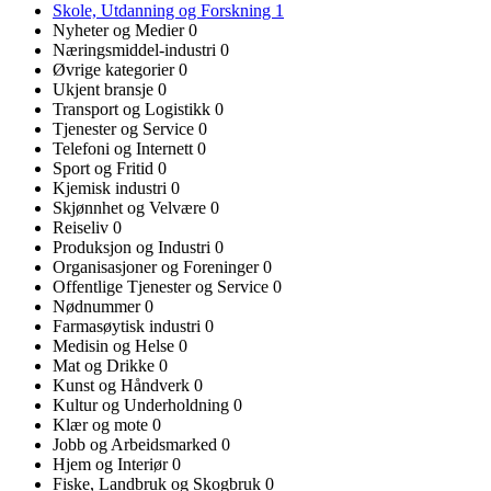
Skole, Utdanning og Forskning
1
Nyheter og Medier
0
Næringsmiddel-industri
0
Øvrige kategorier
0
Ukjent bransje
0
Transport og Logistikk
0
Tjenester og Service
0
Telefoni og Internett
0
Sport og Fritid
0
Kjemisk industri
0
Skjønnhet og Velvære
0
Reiseliv
0
Produksjon og Industri
0
Organisasjoner og Foreninger
0
Offentlige Tjenester og Service
0
Nødnummer
0
Farmasøytisk industri
0
Medisin og Helse
0
Mat og Drikke
0
Kunst og Håndverk
0
Kultur og Underholdning
0
Klær og mote
0
Jobb og Arbeidsmarked
0
Hjem og Interiør
0
Fiske, Landbruk og Skogbruk
0