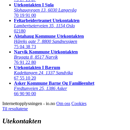
Utekontakten I Sula
Slohaugvegen 13
,
6030 Langevåg
70 19 91 00
Feltarbeiderteamet Utekontakten
Lambertseterveien 35
,
1154 Oslo
02180
Alstahaug Kommune Utekontakten
Håreks gate 7
,
8800 Sandnessjøen
75 04 38 73
Narvik Kommune Utekontakten
Brugata 8
,
8517 Narvik
76 91 22 80
Utekontakten I Bærum
Kadettangen 24
,
1337 Sandvika
67 55 10 20
Asker Kommune Barne Og Familieenhet
Fredtunveien 25
,
1386 Asker
66 90 90 00
Internettopplysningen - io.no
Om oss
Cookies
Til resultatene
Utekontakten