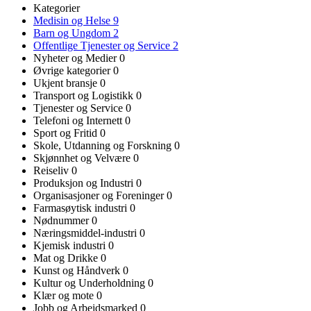
Kategorier
Medisin og Helse
9
Barn og Ungdom
2
Offentlige Tjenester og Service
2
Nyheter og Medier
0
Øvrige kategorier
0
Ukjent bransje
0
Transport og Logistikk
0
Tjenester og Service
0
Telefoni og Internett
0
Sport og Fritid
0
Skole, Utdanning og Forskning
0
Skjønnhet og Velvære
0
Reiseliv
0
Produksjon og Industri
0
Organisasjoner og Foreninger
0
Farmasøytisk industri
0
Nødnummer
0
Næringsmiddel-industri
0
Kjemisk industri
0
Mat og Drikke
0
Kunst og Håndverk
0
Kultur og Underholdning
0
Klær og mote
0
Jobb og Arbeidsmarked
0