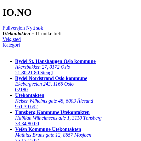
IO
.NO
Fullversjon
Nytt søk
Utekontakten
» 11 unike treff
Velg sted
Kategori
Bydel St. Hanshaugen Oslo kommune
Akersbakken 27
,
0172 Oslo
21 80 21 80
Stengt
Bydel Nordstrand Oslo kommune
Ekebergveien 243
,
1166 Oslo
02180
Utekontakten
Keiser Wilhelms gate 48
,
6003 Ålesund
951 39 692
Tønsberg Kommune Utekontakten
Halfdan Wilhelmsens alle 1
,
3110 Tønsberg
33 34 80 00
Vefsn Kommune Utekontakten
Mathias Bruns gate 12
,
8657 Mosjøen
75 17 15 07