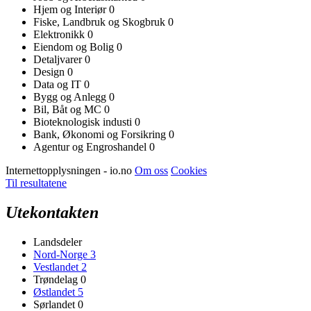
Hjem og Interiør
0
Fiske, Landbruk og Skogbruk
0
Elektronikk
0
Eiendom og Bolig
0
Detaljvarer
0
Design
0
Data og IT
0
Bygg og Anlegg
0
Bil, Båt og MC
0
Bioteknologisk industi
0
Bank, Økonomi og Forsikring
0
Agentur og Engroshandel
0
Internettopplysningen - io.no
Om oss
Cookies
Til resultatene
Utekontakten
Landsdeler
Nord-Norge
3
Vestlandet
2
Trøndelag
0
Østlandet
5
Sørlandet
0