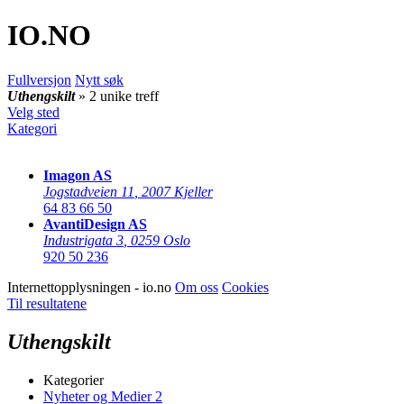
IO
.NO
Fullversjon
Nytt søk
Uthengskilt
» 2 unike treff
Velg sted
Kategori
Imagon AS
Jogstadveien 11
,
2007 Kjeller
64 83 66 50
AvantiDesign AS
Industrigata 3
,
0259 Oslo
920 50 236
Internettopplysningen - io.no
Om oss
Cookies
Til resultatene
Uthengskilt
Kategorier
Nyheter og Medier
2