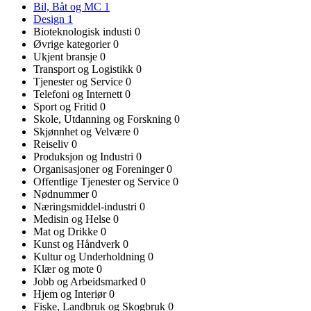
Bil, Båt og MC
1
Design
1
Bioteknologisk industi
0
Øvrige kategorier
0
Ukjent bransje
0
Transport og Logistikk
0
Tjenester og Service
0
Telefoni og Internett
0
Sport og Fritid
0
Skole, Utdanning og Forskning
0
Skjønnhet og Velvære
0
Reiseliv
0
Produksjon og Industri
0
Organisasjoner og Foreninger
0
Offentlige Tjenester og Service
0
Nødnummer
0
Næringsmiddel-industri
0
Medisin og Helse
0
Mat og Drikke
0
Kunst og Håndverk
0
Kultur og Underholdning
0
Klær og mote
0
Jobb og Arbeidsmarked
0
Hjem og Interiør
0
Fiske, Landbruk og Skogbruk
0