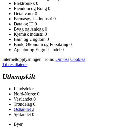
Elektronikk
0
Eiendom og Bolig
0
Detaljvarer
0
Farmasøytisk industri
0
Data og IT
0
Bygg og Anlegg
0
Kjemisk industri
0
Barn og Ungdom
0
Bank, Økonomi og Forsikring
0
Agentur og Engroshandel
0
Internettopplysningen - io.no
Om oss
Cookies
Til resultatene
Uthengskilt
Landsdeler
Nord-Norge
0
Vestlandet
0
Trøndelag
0
Østlandet
2
Sørlandet
0
Byer