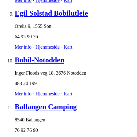
Mer info
·
Hjemmeside
·
Kart
Egil Solstad Bobilutleie
Orelia 9
,
1555 Son
64 95 90 76
Mer info
·
Hjemmeside
·
Kart
Bobil-Notodden
Inger Floods veg 18
,
3676 Notodden
483 20 199
Mer info
·
Hjemmeside
·
Kart
Ballangen Camping
8540 Ballangen
76 92 76 90