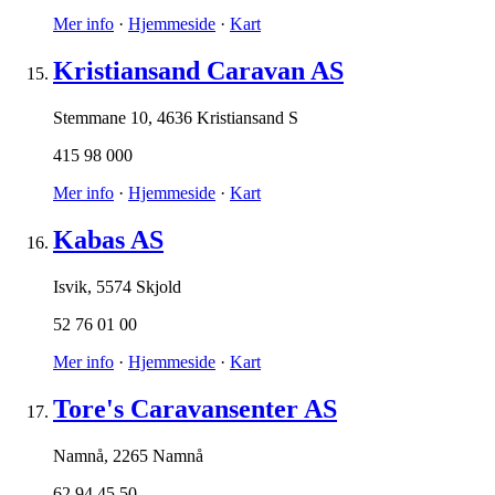
Mer info
·
Hjemmeside
·
Kart
Kristiansand Caravan AS
Stemmane 10
,
4636 Kristiansand S
415 98 000
Mer info
·
Hjemmeside
·
Kart
Kabas AS
Isvik
,
5574 Skjold
52 76 01 00
Mer info
·
Hjemmeside
·
Kart
Tore's Caravansenter AS
Namnå
,
2265 Namnå
62 94 45 50