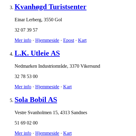
Kvanhøgd Turistsenter
Einar Lerberg
,
3550 Gol
32 07 39 57
Mer info
·
Hjemmeside
·
Epost
·
Kart
L.K. Utleie AS
Nedmarken Industriområde
,
3370 Vikersund
32 78 53 00
Mer info
·
Hjemmeside
·
Kart
Sola Bobil AS
Vestre Svanholmen 15
,
4313 Sandnes
51 69 02 00
Mer info
·
Hjemmeside
·
Kart