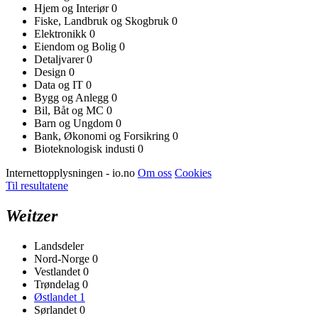
Hjem og Interiør
0
Fiske, Landbruk og Skogbruk
0
Elektronikk
0
Eiendom og Bolig
0
Detaljvarer
0
Design
0
Data og IT
0
Bygg og Anlegg
0
Bil, Båt og MC
0
Barn og Ungdom
0
Bank, Økonomi og Forsikring
0
Bioteknologisk industi
0
Internettopplysningen - io.no
Om oss
Cookies
Til resultatene
Weitzer
Landsdeler
Nord-Norge
0
Vestlandet
0
Trøndelag
0
Østlandet
1
Sørlandet
0