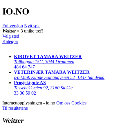
IO
.NO
Fullversjon
Nytt søk
Weitzer
» 3 unike treff
Velg sted
Kategori
KIROVET TAMARA WEITZER
Tollbugata 15C
,
3044 Drammen
484 64 747
VETERINÆR TAMARA WEITZER
c/o Maik Kunde Solhaugveien 52
,
1337 Sandvika
Prosjektgulv AS
Tassebekkveien 92
,
3160 Stokke
33 30 59 02
Internettopplysningen - io.no
Om oss
Cookies
Til resultatene
Weitzer