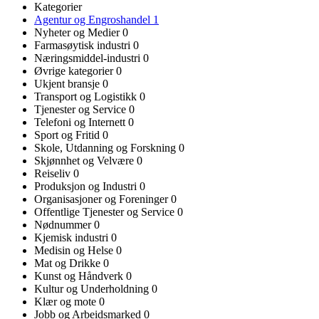
Kategorier
Agentur og Engroshandel
1
Nyheter og Medier
0
Farmasøytisk industri
0
Næringsmiddel-industri
0
Øvrige kategorier
0
Ukjent bransje
0
Transport og Logistikk
0
Tjenester og Service
0
Telefoni og Internett
0
Sport og Fritid
0
Skole, Utdanning og Forskning
0
Skjønnhet og Velvære
0
Reiseliv
0
Produksjon og Industri
0
Organisasjoner og Foreninger
0
Offentlige Tjenester og Service
0
Nødnummer
0
Kjemisk industri
0
Medisin og Helse
0
Mat og Drikke
0
Kunst og Håndverk
0
Kultur og Underholdning
0
Klær og mote
0
Jobb og Arbeidsmarked
0