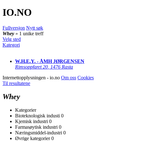
IO
.NO
Fullversjon
Nytt søk
Whey
» 1 unike treff
Velg sted
Kategori
W.H.E.Y. - ÅMH JØRGENSEN
Rimsoppfaret 20
,
1476 Rasta
Internettopplysningen - io.no
Om oss
Cookies
Til resultatene
Whey
Kategorier
Bioteknologisk industi
0
Kjemisk industri
0
Farmasøytisk industri
0
Næringsmiddel-industri
0
Øvrige kategorier
0