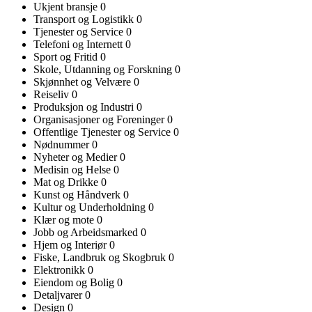
Ukjent bransje
0
Transport og Logistikk
0
Tjenester og Service
0
Telefoni og Internett
0
Sport og Fritid
0
Skole, Utdanning og Forskning
0
Skjønnhet og Velvære
0
Reiseliv
0
Produksjon og Industri
0
Organisasjoner og Foreninger
0
Offentlige Tjenester og Service
0
Nødnummer
0
Nyheter og Medier
0
Medisin og Helse
0
Mat og Drikke
0
Kunst og Håndverk
0
Kultur og Underholdning
0
Klær og mote
0
Jobb og Arbeidsmarked
0
Hjem og Interiør
0
Fiske, Landbruk og Skogbruk
0
Elektronikk
0
Eiendom og Bolig
0
Detaljvarer
0
Design
0