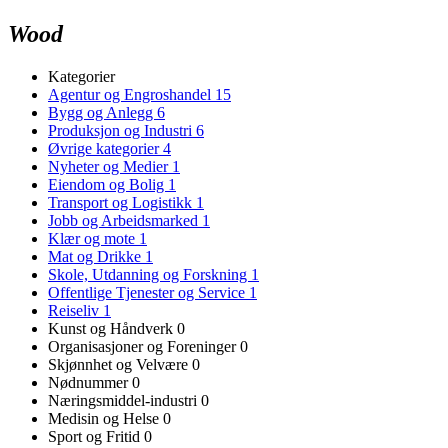
Wood
Kategorier
Agentur og Engroshandel
15
Bygg og Anlegg
6
Produksjon og Industri
6
Øvrige kategorier
4
Nyheter og Medier
1
Eiendom og Bolig
1
Transport og Logistikk
1
Jobb og Arbeidsmarked
1
Klær og mote
1
Mat og Drikke
1
Skole, Utdanning og Forskning
1
Offentlige Tjenester og Service
1
Reiseliv
1
Kunst og Håndverk
0
Organisasjoner og Foreninger
0
Skjønnhet og Velvære
0
Nødnummer
0
Næringsmiddel-industri
0
Medisin og Helse
0
Sport og Fritid
0