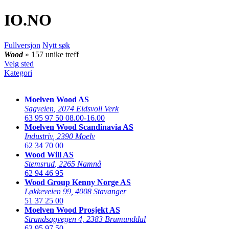
IO
.NO
Fullversjon
Nytt søk
Wood
» 157 unike treff
Velg sted
Kategori
Moelven Wood AS
Sagveien
,
2074 Eidsvoll Verk
63 95 97 50
08.00-16.00
Moelven Wood Scandinavia AS
Industriv
,
2390 Moelv
62 34 70 00
Wood Will AS
Stemsrud
,
2265 Namnå
62 94 46 95
Wood Group Kenny Norge AS
Løkkeveien 99
,
4008 Stavanger
51 37 25 00
Moelven Wood Prosjekt AS
Strandsagvegen 4
,
2383 Brumunddal
63 95 97 50