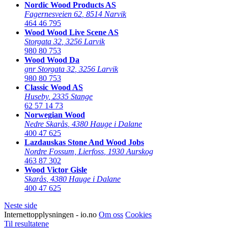
Nordic Wood Products AS
Fagernesveien 62
,
8514 Narvik
464 46 795
Wood Wood Live Scene AS
Storgata 32
,
3256 Larvik
980 80 753
Wood Wood Da
gnr Storgata 32
,
3256 Larvik
980 80 753
Classic Wood AS
Huseby
,
2335 Stange
62 57 14 73
Norwegian Wood
Nedre Skarås
,
4380 Hauge i Dalane
400 47 625
Lazdauskas Stone And Wood Jobs
Nordre Fossum, Lierfoss
,
1930 Aurskog
463 87 302
Wood Victor Gisle
Skarås
,
4380 Hauge i Dalane
400 47 625
Neste side
Internettopplysningen - io.no
Om oss
Cookies
Til resultatene