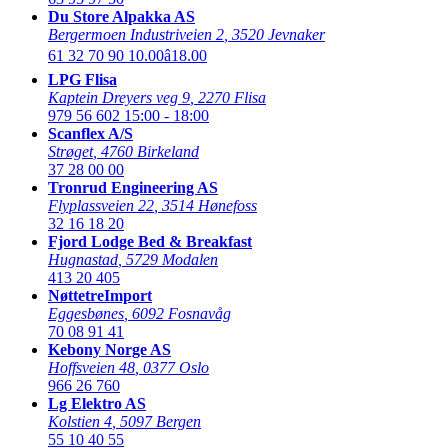
Du Store Alpakka AS
Bergermoen Industriveien 2
,
3520 Jevnaker
61 32 70 90
10.00â18.00
LPG Flisa
Kaptein Dreyers veg 9
,
2270 Flisa
979 56 602
15:00 - 18:00
Scanflex A/S
Strøget
,
4760 Birkeland
37 28 00 00
Tronrud Engineering AS
Flyplassveien 22
,
3514 Hønefoss
32 16 18 20
Fjord Lodge Bed & Breakfast
Hugnastad
,
5729 Modalen
413 20 405
NøttetreImport
Eggesbønes
,
6092 Fosnavåg
70 08 91 41
Kebony Norge AS
Hoffsveien 48
,
0377 Oslo
966 26 760
Lg Elektro AS
Kolstien 4
,
5097 Bergen
55 10 40 55