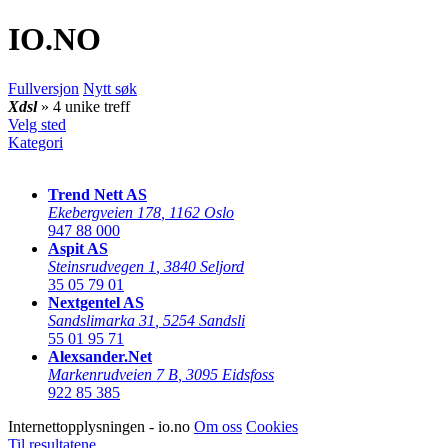
IO
.NO
Fullversjon
Nytt søk
Xdsl
» 4 unike treff
Velg sted
Kategori
Trend Nett AS
Ekebergveien 178
,
1162 Oslo
947 88 000
Aspit AS
Steinsrudvegen 1
,
3840 Seljord
35 05 79 01
Nextgentel AS
Sandslimarka 31
,
5254 Sandsli
55 01 95 71
Alexsander.Net
Markenrudveien 7 B
,
3095 Eidsfoss
922 85 385
Internettopplysningen - io.no
Om oss
Cookies
Til resultatene