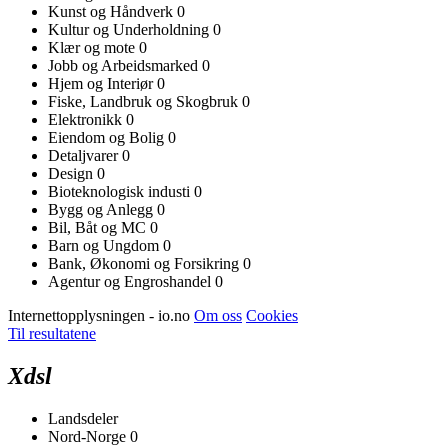
Kunst og Håndverk
0
Kultur og Underholdning
0
Klær og mote
0
Jobb og Arbeidsmarked
0
Hjem og Interiør
0
Fiske, Landbruk og Skogbruk
0
Elektronikk
0
Eiendom og Bolig
0
Detaljvarer
0
Design
0
Bioteknologisk industi
0
Bygg og Anlegg
0
Bil, Båt og MC
0
Barn og Ungdom
0
Bank, Økonomi og Forsikring
0
Agentur og Engroshandel
0
Internettopplysningen - io.no
Om oss
Cookies
Til resultatene
Xdsl
Landsdeler
Nord-Norge
0