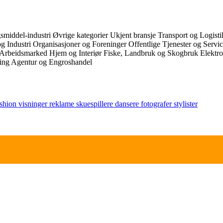
smiddel-industri
Øvrige kategorier
Ukjent bransje
Transport og Logist
g Industri
Organisasjoner og Foreninger
Offentlige Tjenester og Servi
 Arbeidsmarked
Hjem og Interiør
Fiske, Landbruk og Skogbruk
Elektr
ring
Agentur og Engroshandel
ashion
visninger
reklame
skuespillere
dansere
fotografer
stylister