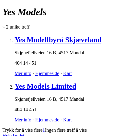
Yes Models
»
2
unike treff
Yes Modellbyrå Skjæveland
Skjønefjellveien 16 B
,
4517 Mandal
404 14 451
Mer info
·
Hjemmeside
·
Kart
Yes Models Limited
Skjønefjellveien 16 B
,
4517 Mandal
404 14 451
Mer info
·
Hjemmeside
·
Kart
Trykk for å vise flere
1
Ingen flere treff å vise
Hele landet