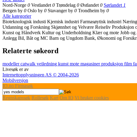
Nord-Norge
0
Vestlandet
0
Trøndelag
0
Østlandet
0
Sørlandet
1
Bergen by
0
Oslo by
0
Stavanger by
0
Trondheim by
0
Alle kategorier
Bioteknologisk industi
Kjemisk industri
Farmasøytisk industri
Næring
Utdanning og Forskning
Skjønnhet og Velvære
Reiseliv
Produksjon o
Kunst og Håndverk
Kultur og Underholdning
Klær og mote
Jobb og
Anlegg
Bil, Båt og MC
Barn og Ungdom
Bank, Økonomi og Forsik
Relaterte søkeord
modeller
catwalk
veiledning
kunst
mote
magasiner
produksjon
film
f
Livesøk er av
Internettopplysningen AS © 2004-2026
Mobilversjon
IO
.no
Firmasøk
Regnskapssøk
Rollesøk
Kart
Om IO
Vi bruker cookies