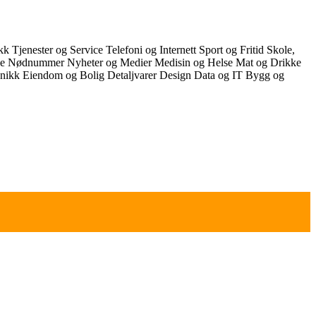
ikk
Tjenester og Service
Telefoni og Internett
Sport og Fritid
Skole,
ce
Nødnummer
Nyheter og Medier
Medisin og Helse
Mat og Drikke
onikk
Eiendom og Bolig
Detaljvarer
Design
Data og IT
Bygg og