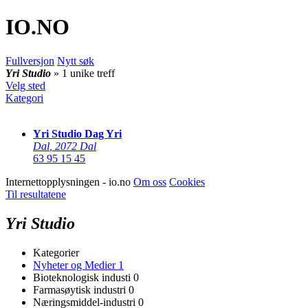
IO
.NO
Fullversjon
Nytt søk
Yri Studio
» 1 unike treff
Velg sted
Kategori
Yri Studio Dag Yri
Dal
,
2072 Dal
63 95 15 45
Internettopplysningen - io.no
Om oss
Cookies
Til resultatene
Yri Studio
Kategorier
Nyheter og Medier
1
Bioteknologisk industi
0
Farmasøytisk industri
0
Næringsmiddel-industri
0