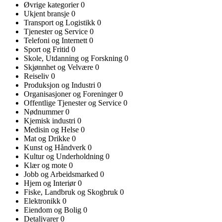
Øvrige kategorier
0
Ukjent bransje
0
Transport og Logistikk
0
Tjenester og Service
0
Telefoni og Internett
0
Sport og Fritid
0
Skole, Utdanning og Forskning
0
Skjønnhet og Velvære
0
Reiseliv
0
Produksjon og Industri
0
Organisasjoner og Foreninger
0
Offentlige Tjenester og Service
0
Nødnummer
0
Kjemisk industri
0
Medisin og Helse
0
Mat og Drikke
0
Kunst og Håndverk
0
Kultur og Underholdning
0
Klær og mote
0
Jobb og Arbeidsmarked
0
Hjem og Interiør
0
Fiske, Landbruk og Skogbruk
0
Elektronikk
0
Eiendom og Bolig
0
Detaljvarer
0