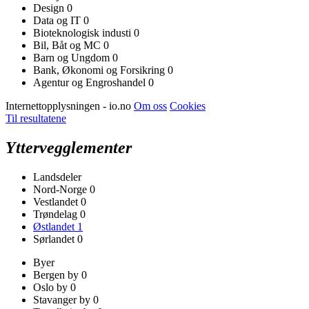
Design
0
Data og IT
0
Bioteknologisk industi
0
Bil, Båt og MC
0
Barn og Ungdom
0
Bank, Økonomi og Forsikring
0
Agentur og Engroshandel
0
Internettopplysningen - io.no
Om oss
Cookies
Til resultatene
Yttervegglementer
Landsdeler
Nord-Norge
0
Vestlandet
0
Trøndelag
0
Østlandet
1
Sørlandet
0
Byer
Bergen by
0
Oslo by
0
Stavanger by
0