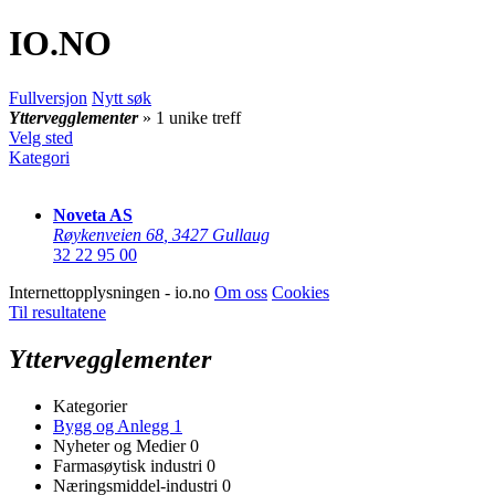
IO
.NO
Fullversjon
Nytt søk
Yttervegglementer
» 1 unike treff
Velg sted
Kategori
Noveta AS
Røykenveien 68
,
3427 Gullaug
32 22 95 00
Internettopplysningen - io.no
Om oss
Cookies
Til resultatene
Yttervegglementer
Kategorier
Bygg og Anlegg
1
Nyheter og Medier
0
Farmasøytisk industri
0
Næringsmiddel-industri
0