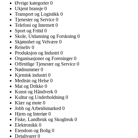
Øvrige kategorier
0
Ukjent bransje
0
Transport og Logistikk
0
Tjenester og Service
0
Telefoni og Internett
0
Sport og Fritid
0
Skole, Utdanning og Forskning
0
Skjønnhet og Velvære
0
Reiseliv
0
Produksjon og Industri
0
Organisasjoner og Foreninger
0
Offentlige Tjenester og Service
0
Nødnummer
0
Kjemisk industri
0
Medisin og Helse
0
Mat og Drikke
0
Kunst og Håndverk
0
Kultur og Underholdning
0
Klær og mote
0
Jobb og Arbeidsmarked
0
Hjem og Interiør
0
Fiske, Landbruk og Skogbruk
0
Elektronikk
0
Eiendom og Bolig
0
Detaljvarer
0