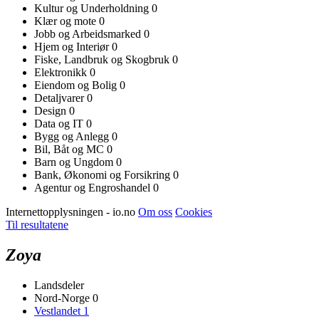
Kultur og Underholdning
0
Klær og mote
0
Jobb og Arbeidsmarked
0
Hjem og Interiør
0
Fiske, Landbruk og Skogbruk
0
Elektronikk
0
Eiendom og Bolig
0
Detaljvarer
0
Design
0
Data og IT
0
Bygg og Anlegg
0
Bil, Båt og MC
0
Barn og Ungdom
0
Bank, Økonomi og Forsikring
0
Agentur og Engroshandel
0
Internettopplysningen - io.no
Om oss
Cookies
Til resultatene
Zoya
Landsdeler
Nord-Norge
0
Vestlandet
1