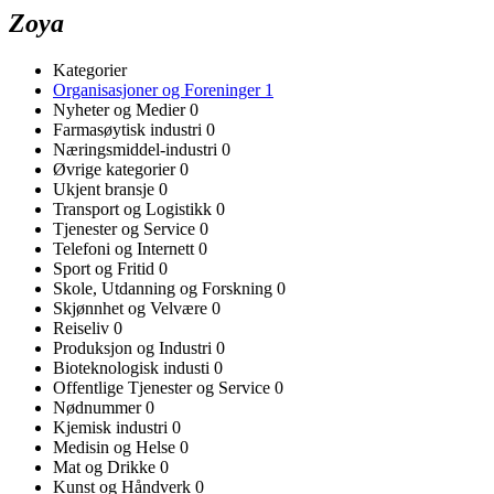
Zoya
Kategorier
Organisasjoner og Foreninger
1
Nyheter og Medier
0
Farmasøytisk industri
0
Næringsmiddel-industri
0
Øvrige kategorier
0
Ukjent bransje
0
Transport og Logistikk
0
Tjenester og Service
0
Telefoni og Internett
0
Sport og Fritid
0
Skole, Utdanning og Forskning
0
Skjønnhet og Velvære
0
Reiseliv
0
Produksjon og Industri
0
Bioteknologisk industi
0
Offentlige Tjenester og Service
0
Nødnummer
0
Kjemisk industri
0
Medisin og Helse
0
Mat og Drikke
0
Kunst og Håndverk
0