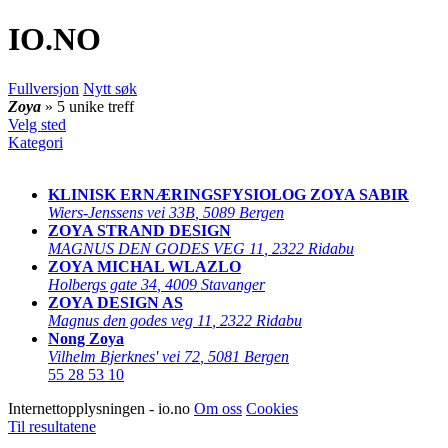
IO
.NO
Fullversjon
Nytt søk
Zoya
» 5 unike treff
Velg sted
Kategori
KLINISK ERNÆRINGSFYSIOLOG ZOYA SABIR
Wiers-Jenssens vei 33B
,
5089 Bergen
ZOYA STRAND DESIGN
MAGNUS DEN GODES VEG 11
,
2322 Ridabu
ZOYA MICHAL WLAZLO
Holbergs gate 34
,
4009 Stavanger
ZOYA DESIGN AS
Magnus den godes veg 11
,
2322 Ridabu
Nong Zoya
Vilhelm Bjerknes' vei 72
,
5081 Bergen
55 28 53 10
Internettopplysningen - io.no
Om oss
Cookies
Til resultatene