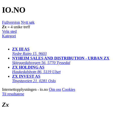
IO
.NO
Fullversjon
Nytt søk
Zx
» 4 unike treff
Velg sted
Kategori
ZX III AS
Nedre Rairo 15
,
9603
NYHEIM SALES AND DISTRIBUTION - URBAN ZX
Skjeggedalsvegen 56
,
5770 Tyssedal
ZX HOLDING AS
Haukedalsbotn 86
,
5119 Ulset
ZX INVEST AS
Tingstuveien 21
,
0281 Oslo
Internettopplysningen - io.no
Om oss
Cookies
Til resultatene
Zx