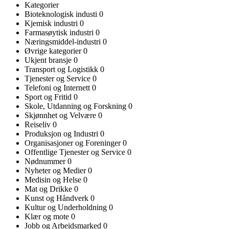
Kategorier
Bioteknologisk industi
0
Kjemisk industri
0
Farmasøytisk industri
0
Næringsmiddel-industri
0
Øvrige kategorier
0
Ukjent bransje
0
Transport og Logistikk
0
Tjenester og Service
0
Telefoni og Internett
0
Sport og Fritid
0
Skole, Utdanning og Forskning
0
Skjønnhet og Velvære
0
Reiseliv
0
Produksjon og Industri
0
Organisasjoner og Foreninger
0
Offentlige Tjenester og Service
0
Nødnummer
0
Nyheter og Medier
0
Medisin og Helse
0
Mat og Drikke
0
Kunst og Håndverk
0
Kultur og Underholdning
0
Klær og mote
0
Jobb og Arbeidsmarked
0