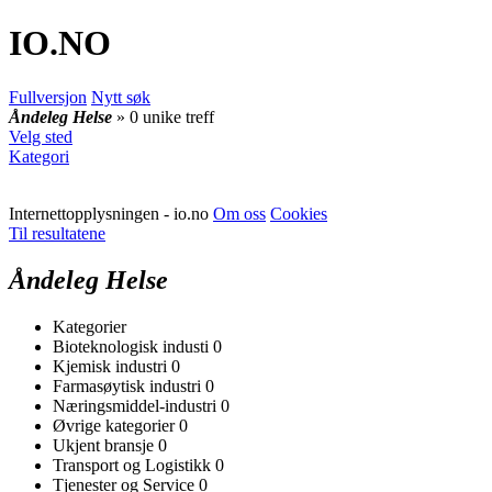
IO
.NO
Fullversjon
Nytt søk
Åndeleg Helse
» 0 unike treff
Velg sted
Kategori
Internettopplysningen - io.no
Om oss
Cookies
Til resultatene
Åndeleg Helse
Kategorier
Bioteknologisk industi
0
Kjemisk industri
0
Farmasøytisk industri
0
Næringsmiddel-industri
0
Øvrige kategorier
0
Ukjent bransje
0
Transport og Logistikk
0
Tjenester og Service
0