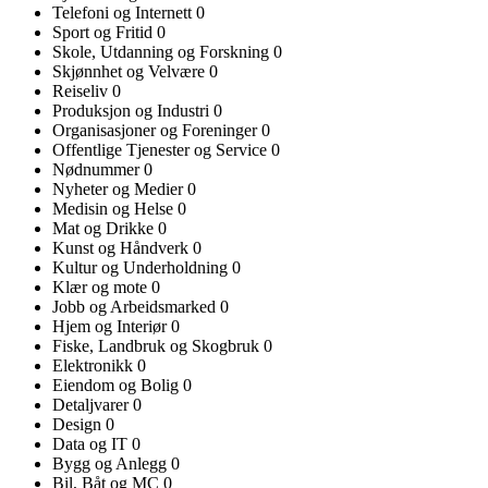
Telefoni og Internett
0
Sport og Fritid
0
Skole, Utdanning og Forskning
0
Skjønnhet og Velvære
0
Reiseliv
0
Produksjon og Industri
0
Organisasjoner og Foreninger
0
Offentlige Tjenester og Service
0
Nødnummer
0
Nyheter og Medier
0
Medisin og Helse
0
Mat og Drikke
0
Kunst og Håndverk
0
Kultur og Underholdning
0
Klær og mote
0
Jobb og Arbeidsmarked
0
Hjem og Interiør
0
Fiske, Landbruk og Skogbruk
0
Elektronikk
0
Eiendom og Bolig
0
Detaljvarer
0
Design
0
Data og IT
0
Bygg og Anlegg
0
Bil, Båt og MC
0