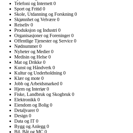
Telefoni og Internett
0
Sport og Fritid
0
Skole, Utdanning og Forskning
0
Skjønnhet og Velvære
0
Reiseliv
0
Produksjon og Industri
0
Organisasjoner og Foreninger
0
Offentlige Tjenester og Service
0
Nødnummer
0
Nyheter og Medier
0
Medisin og Helse
0
Mat og Drikke
0
Kunst og Håndverk
0
Kultur og Underholdning
0
Klær og mote
0
Jobb og Arbeidsmarked
0
Hjem og Interiør
0
Fiske, Landbruk og Skogbruk
0
Elektronikk
0
Eiendom og Bolig
0
Detaljvarer
0
Design
0
Data og IT
0
Bygg og Anlegg
0
Bil, Båt og MC
0