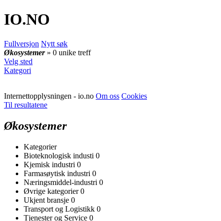
IO
.NO
Fullversjon
Nytt søk
Økosystemer
» 0 unike treff
Velg sted
Kategori
Internettopplysningen - io.no
Om oss
Cookies
Til resultatene
Økosystemer
Kategorier
Bioteknologisk industi
0
Kjemisk industri
0
Farmasøytisk industri
0
Næringsmiddel-industri
0
Øvrige kategorier
0
Ukjent bransje
0
Transport og Logistikk
0
Tjenester og Service
0