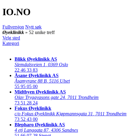
IO
.NO
Fullversjon
Nytt søk
Øyeklinikk
» 52 unike treff
Velg sted
Kategori
Blikk Øyeklinikk AS
Slemdalsveien 1
,
0369 Oslo
22 46 33 83
Åsane Øyeklinikk AS
Åsamyrane 88 B
,
5116 Ulset
55 95 05 00
Midtbyen Øyeklinikk AS
Olav Tryggvasons gate 24
,
7011 Trondheim
73 51 28 24
Fokus Øyeklinikk
c/o Fokus Øyeklinikk Kjøpmannsgata 31
,
7011 Trondheim
73 52 43 00
Blepharo Øyeklinikk AS
4 etj Langgata 87
,
4306 Sandnes
51 66 07 28
Stengt