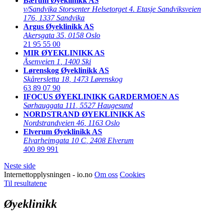
Bærum Øyeklinikk AS
v/Sandvika Storsenter Helsetorget 4. Etasje Sandviksveien
176
,
1337 Sandvika
Argus Øyeklinikk AS
Akersgata 35
,
0158 Oslo
21 95 55 00
MIR ØYEKLINIKK AS
Åsenveien 1
,
1400 Ski
Lørenskog Øyeklinikk AS
Skårersletta 18
,
1473 Lørenskog
63 89 07 90
IFOCUS ØYEKLINIKK GARDERMOEN AS
Sørhauggata 111
,
5527 Haugesund
NORDSTRAND ØYEKLINIKK AS
Nordstrandveien 46
,
1163 Oslo
Elverum Øyeklinikk AS
Elvarheimgata 10 C
,
2408 Elverum
400 89 991
Neste side
Internettopplysningen - io.no
Om oss
Cookies
Til resultatene
Øyeklinikk