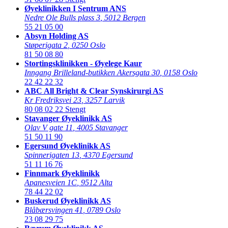
Øyeklinikken I Sentrum ANS
Nedre Ole Bulls plass 3
,
5012 Bergen
55 21 05 00
Absyn Holding AS
Støperigata 2
,
0250 Oslo
81 50 08 80
Stortingsklinikken - Øyelege Kaur
Inngang Brilleland-butikken Akersgata 30
,
0158 Oslo
22 42 22 32
ABC All Bright & Clear Synskirurgi AS
Kr Fredriksvei 23
,
3257 Larvik
80 08 02 22
Stengt
Stavanger Øyeklinikk AS
Olav V gate 11
,
4005 Stavanger
51 50 11 90
Egersund Øyeklinikk AS
Spinnerigaten 13
,
4370 Egersund
51 11 16 76
Finnmark Øyeklinikk
Apanesveien 1C
,
9512 Alta
78 44 22 02
Buskerud Øyeklinikk AS
Blåbærsvingen 41
,
0789 Oslo
23 08 29 75