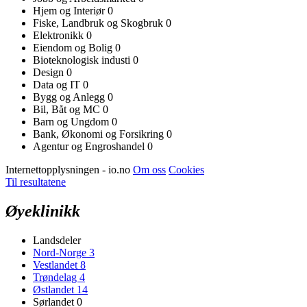
Hjem og Interiør
0
Fiske, Landbruk og Skogbruk
0
Elektronikk
0
Eiendom og Bolig
0
Bioteknologisk industi
0
Design
0
Data og IT
0
Bygg og Anlegg
0
Bil, Båt og MC
0
Barn og Ungdom
0
Bank, Økonomi og Forsikring
0
Agentur og Engroshandel
0
Internettopplysningen - io.no
Om oss
Cookies
Til resultatene
Øyeklinikk
Landsdeler
Nord-Norge
3
Vestlandet
8
Trøndelag
4
Østlandet
14
Sørlandet
0