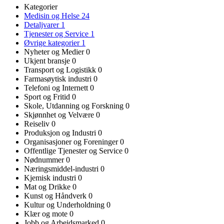
Kategorier
Medisin og Helse
24
Detaljvarer
1
Tjenester og Service
1
Øvrige kategorier
1
Nyheter og Medier
0
Ukjent bransje
0
Transport og Logistikk
0
Farmasøytisk industri
0
Telefoni og Internett
0
Sport og Fritid
0
Skole, Utdanning og Forskning
0
Skjønnhet og Velvære
0
Reiseliv
0
Produksjon og Industri
0
Organisasjoner og Foreninger
0
Offentlige Tjenester og Service
0
Nødnummer
0
Næringsmiddel-industri
0
Kjemisk industri
0
Mat og Drikke
0
Kunst og Håndverk
0
Kultur og Underholdning
0
Klær og mote
0
Jobb og Arbeidsmarked
0