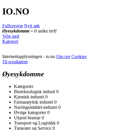
IO
.NO
Fullversjon
Nytt søk
Øyesykdomme
» 0 unike treff
Velg sted
Kategori
Internettopplysningen - io.no
Om oss
Cookies
Til resultatene
Øyesykdomme
Kategorier
Bioteknologisk industi
0
Kjemisk industri
0
Farmasøytisk industri
0
Næringsmiddel-industri
0
Øvrige kategorier
0
Ukjent bransje
0
Transport og Logistikk
0
Tjenester og Service
0