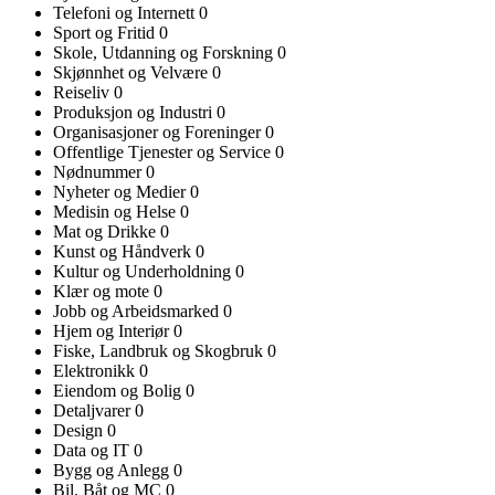
Telefoni og Internett
0
Sport og Fritid
0
Skole, Utdanning og Forskning
0
Skjønnhet og Velvære
0
Reiseliv
0
Produksjon og Industri
0
Organisasjoner og Foreninger
0
Offentlige Tjenester og Service
0
Nødnummer
0
Nyheter og Medier
0
Medisin og Helse
0
Mat og Drikke
0
Kunst og Håndverk
0
Kultur og Underholdning
0
Klær og mote
0
Jobb og Arbeidsmarked
0
Hjem og Interiør
0
Fiske, Landbruk og Skogbruk
0
Elektronikk
0
Eiendom og Bolig
0
Detaljvarer
0
Design
0
Data og IT
0
Bygg og Anlegg
0
Bil, Båt og MC
0