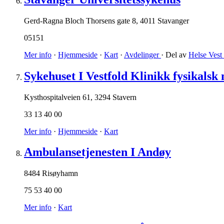
Gerd-Ragna Bloch Thorsens gate 8
,
4011 Stavanger
05151
Mer info
·
Hjemmeside
·
Kart
·
Avdelinger
· Del av
Helse Ves
Sykehuset I Vestfold Klinikk fysikalsk 
Kysthospitalveien 61
,
3294 Stavern
33 13 40 00
Mer info
·
Hjemmeside
·
Kart
Ambulansetjenesten I Andøy
8484 Risøyhamn
75 53 40 00
Mer info
·
Kart