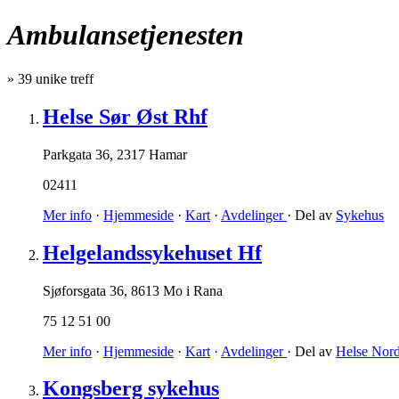
Ambulansetjenesten
»
39
unike treff
Helse Sør Øst Rhf
Parkgata 36
,
2317 Hamar
02411
Mer info
·
Hjemmeside
·
Kart
·
Avdelinger
· Del av
Sykehus
Helgelandssykehuset Hf
Sjøforsgata 36
,
8613 Mo i Rana
75 12 51 00
Mer info
·
Hjemmeside
·
Kart
·
Avdelinger
· Del av
Helse Nor
Kongsberg sykehus