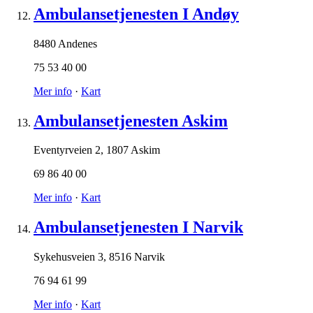
Ambulansetjenesten I Andøy
8480 Andenes
75 53 40 00
Mer info
·
Kart
Ambulansetjenesten Askim
Eventyrveien 2
,
1807 Askim
69 86 40 00
Mer info
·
Kart
Ambulansetjenesten I Narvik
Sykehusveien 3
,
8516 Narvik
76 94 61 99
Mer info
·
Kart