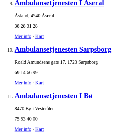
Ambulansetjenesten I Åseral
Åsland
,
4540 Åseral
38 28 31 28
Mer info
·
Kart
Ambulansetjenesten Sarpsborg
Roald Amundsens gate 17
,
1723 Sarpsborg
69 14 66 99
Mer info
·
Kart
Ambulansetjenesten I Bø
8470 Bø i Vesterålen
75 53 40 00
Mer info
·
Kart