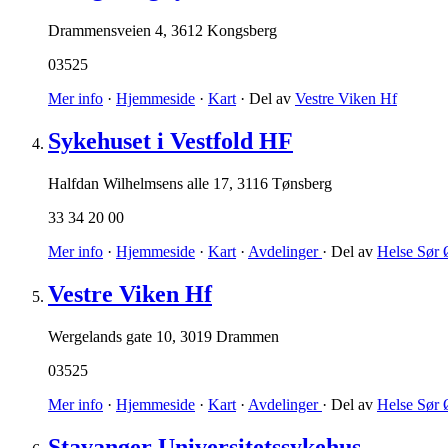
Drammensveien 4
,
3612 Kongsberg
03525
Mer info
·
Hjemmeside
·
Kart
· Del av
Vestre Viken Hf
Sykehuset i Vestfold HF
Halfdan Wilhelmsens alle 17
,
3116 Tønsberg
33 34 20 00
Mer info
·
Hjemmeside
·
Kart
·
Avdelinger
· Del av
Helse Sør 
Vestre Viken Hf
Wergelands gate 10
,
3019 Drammen
03525
Mer info
·
Hjemmeside
·
Kart
·
Avdelinger
· Del av
Helse Sør 
Stavanger Universitetssykehus