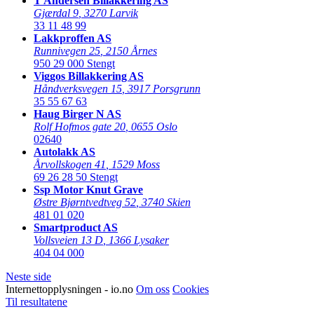
T Andersen Billakkering AS
Gjærdal 9
,
3270 Larvik
33 11 48 99
Lakkproffen AS
Runnivegen 25
,
2150 Årnes
950 29 000
Stengt
Viggos Billakkering AS
Håndverksvegen 15
,
3917 Porsgrunn
35 55 67 63
Haug Birger N AS
Rolf Hofmos gate 20
,
0655 Oslo
02640
Autolakk AS
Årvollskogen 41
,
1529 Moss
69 26 28 50
Stengt
Ssp Motor Knut Grave
Østre Bjørntvedtveg 52
,
3740 Skien
481 01 020
Smartproduct AS
Vollsveien 13 D
,
1366 Lysaker
404 04 000
Neste side
Internettopplysningen - io.no
Om oss
Cookies
Til resultatene