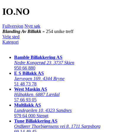
IO
.NO
Fullversjon
Nytt søk
Blanding Av Billakk
» 254 unike treff
Velg sted
Kategori
Bamble Billakkering AS
Nedre Kongerød 23
,
3737 Skien
950 66 880
E S Billakk AS
Jærvegen 169
,
4344 Bryne
51 48 73 78
West Maskin AS
Håbakken
,
6887 Lærdal
57 66 93 05
Multilakk AS
Lundegeilen 10
,
4323 Sandnes
979 64 000
Stengt
Tune Billakkering AS
Ordfører Thorbjørnsens vei 8
,
1711 Sarpsborg
69 14 49 45