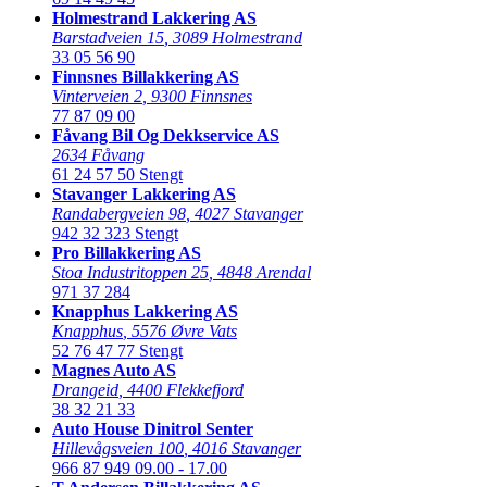
Holmestrand Lakkering AS
Barstadveien 15
,
3089 Holmestrand
33 05 56 90
Finnsnes Billakkering AS
Vinterveien 2
,
9300 Finnsnes
77 87 09 00
Fåvang Bil Og Dekkservice AS
2634 Fåvang
61 24 57 50
Stengt
Stavanger Lakkering AS
Randabergveien 98
,
4027 Stavanger
942 32 323
Stengt
Pro Billakkering AS
Stoa Industritoppen 25
,
4848 Arendal
971 37 284
Knapphus Lakkering AS
Knapphus
,
5576 Øvre Vats
52 76 47 77
Stengt
Magnes Auto AS
Drangeid
,
4400 Flekkefjord
38 32 21 33
Auto House Dinitrol Senter
Hillevågsveien 100
,
4016 Stavanger
966 87 949
09.00 - 17.00