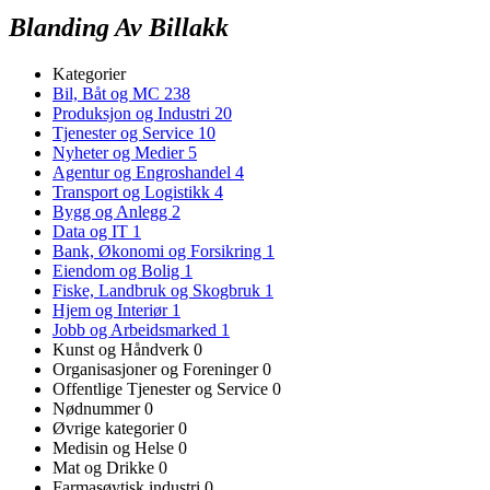
Blanding Av Billakk
Kategorier
Bil, Båt og MC
238
Produksjon og Industri
20
Tjenester og Service
10
Nyheter og Medier
5
Agentur og Engroshandel
4
Transport og Logistikk
4
Bygg og Anlegg
2
Data og IT
1
Bank, Økonomi og Forsikring
1
Eiendom og Bolig
1
Fiske, Landbruk og Skogbruk
1
Hjem og Interiør
1
Jobb og Arbeidsmarked
1
Kunst og Håndverk
0
Organisasjoner og Foreninger
0
Offentlige Tjenester og Service
0
Nødnummer
0
Øvrige kategorier
0
Medisin og Helse
0
Mat og Drikke
0
Farmasøytisk industri
0