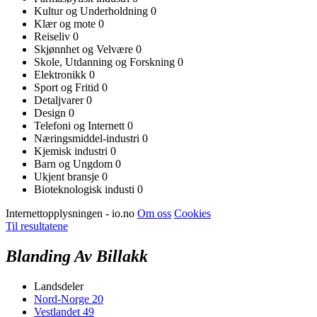
Kultur og Underholdning
0
Klær og mote
0
Reiseliv
0
Skjønnhet og Velvære
0
Skole, Utdanning og Forskning
0
Elektronikk
0
Sport og Fritid
0
Detaljvarer
0
Design
0
Telefoni og Internett
0
Næringsmiddel-industri
0
Kjemisk industri
0
Barn og Ungdom
0
Ukjent bransje
0
Bioteknologisk industi
0
Internettopplysningen - io.no
Om oss
Cookies
Til resultatene
Blanding Av Billakk
Landsdeler
Nord-Norge
20
Vestlandet
49