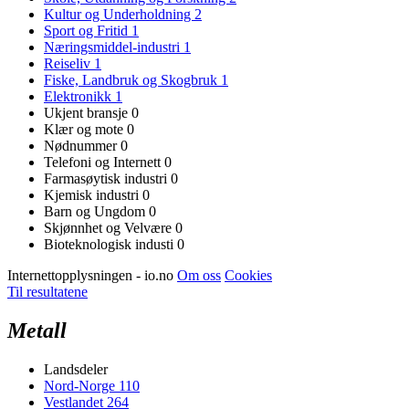
Kultur og Underholdning
2
Sport og Fritid
1
Næringsmiddel-industri
1
Reiseliv
1
Fiske, Landbruk og Skogbruk
1
Elektronikk
1
Ukjent bransje
0
Klær og mote
0
Nødnummer
0
Telefoni og Internett
0
Farmasøytisk industri
0
Kjemisk industri
0
Barn og Ungdom
0
Skjønnhet og Velvære
0
Bioteknologisk industi
0
Internettopplysningen - io.no
Om oss
Cookies
Til resultatene
Metall
Landsdeler
Nord-Norge
110
Vestlandet
264