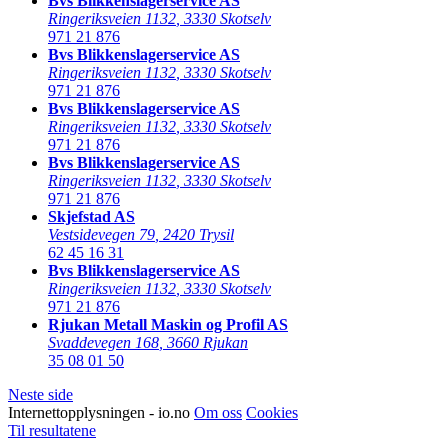
Bvs Blikkenslagerservice AS
Ringeriksveien 1132
,
3330 Skotselv
971 21 876
Bvs Blikkenslagerservice AS
Ringeriksveien 1132
,
3330 Skotselv
971 21 876
Bvs Blikkenslagerservice AS
Ringeriksveien 1132
,
3330 Skotselv
971 21 876
Bvs Blikkenslagerservice AS
Ringeriksveien 1132
,
3330 Skotselv
971 21 876
Skjefstad AS
Vestsidevegen 79
,
2420 Trysil
62 45 16 31
Bvs Blikkenslagerservice AS
Ringeriksveien 1132
,
3330 Skotselv
971 21 876
Rjukan Metall Maskin og Profil AS
Svaddevegen 168
,
3660 Rjukan
35 08 01 50
Neste side
Internettopplysningen - io.no
Om oss
Cookies
Til resultatene