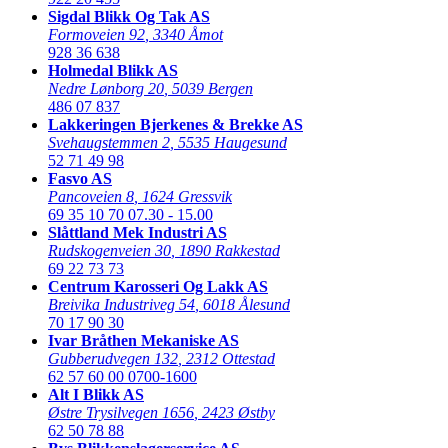
Sigdal Blikk Og Tak AS
Formoveien 92
,
3340 Åmot
928 36 638
Holmedal Blikk AS
Nedre Lønborg 20
,
5039 Bergen
486 07 837
Lakkeringen Bjerkenes & Brekke AS
Svehaugstemmen 2
,
5535 Haugesund
52 71 49 98
Fasvo AS
Pancoveien 8
,
1624 Gressvik
69 35 10 70
07.30 - 15.00
Slåttland Mek Industri AS
Rudskogenveien 30
,
1890 Rakkestad
69 22 73 73
Centrum Karosseri Og Lakk AS
Breivika Industriveg 54
,
6018 Ålesund
70 17 90 30
Ivar Bråthen Mekaniske AS
Gubberudvegen 132
,
2312 Ottestad
62 57 60 00
0700-1600
Alt I Blikk AS
Østre Trysilvegen 1656
,
2423 Østby
62 50 78 88