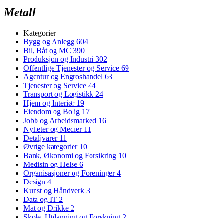
Metall
Kategorier
Bygg og Anlegg
604
Bil, Båt og MC
390
Produksjon og Industri
302
Offentlige Tjenester og Service
69
Agentur og Engroshandel
63
Tjenester og Service
44
Transport og Logistikk
24
Hjem og Interiør
19
Eiendom og Bolig
17
Jobb og Arbeidsmarked
16
Nyheter og Medier
11
Detaljvarer
11
Øvrige kategorier
10
Bank, Økonomi og Forsikring
10
Medisin og Helse
6
Organisasjoner og Foreninger
4
Design
4
Kunst og Håndverk
3
Data og IT
2
Mat og Drikke
2
Skole, Utdanning og Forskning
2