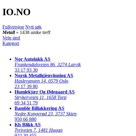
IO
.NO
Fullversjon
Nytt søk
Metall
» 1438 unike treff
Velg sted
Kategori
Nor Autolakk AS
Frankendalsveien 86
,
3274 Larvik
33 17 93 30
Norsk Metallgjenvinning AS
Haslevangen 14
,
0579 Oslo
23 17 39 80
Humlekjær Og Ødegaard AS
Strykerveien 11
,
1658 Torp
69 34 51 79
Bamble Billakkering AS
Nedre Kongerød 23
,
3737 Skien
950 66 880
Kb Blikk AS
Tyriveien 7
,
1481 Hagan
922 20 455