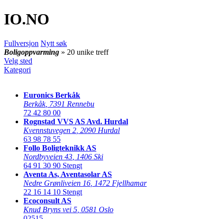
IO
.NO
Fullversjon
Nytt søk
Boligoppvarming
» 20 unike treff
Velg sted
Kategori
Euronics Berkåk
Berkåk
,
7391 Rennebu
72 42 80 00
Rognstad VVS AS Avd. Hurdal
Kvennstuvegen 2
,
2090 Hurdal
63 98 78 55
Follo Boligteknikk AS
Nordbyveien 43
,
1406 Ski
64 91 30 90
Stengt
Aventa As, Aventasolar AS
Nedre Grønliveien 16
,
1472 Fjellhamar
22 16 14 10
Stengt
Ecoconsult AS
Knud Bryns vei 5
,
0581 Oslo
02515