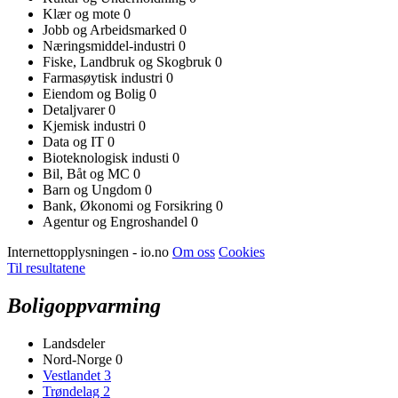
Klær og mote
0
Jobb og Arbeidsmarked
0
Næringsmiddel-industri
0
Fiske, Landbruk og Skogbruk
0
Farmasøytisk industri
0
Eiendom og Bolig
0
Detaljvarer
0
Kjemisk industri
0
Data og IT
0
Bioteknologisk industi
0
Bil, Båt og MC
0
Barn og Ungdom
0
Bank, Økonomi og Forsikring
0
Agentur og Engroshandel
0
Internettopplysningen - io.no
Om oss
Cookies
Til resultatene
Boligoppvarming
Landsdeler
Nord-Norge
0
Vestlandet
3
Trøndelag
2