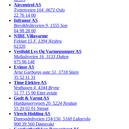
Aircontrol AS
Tvetenveien 164
,
0671 Oslo
22 76 14 00
Infranor AS
Brevikbråteveien 9
,
1555 Son
64 98 28 00
NIBE Villavarme
Fekjan 15 F
,
1394 Nesbru
02320
Vestfold Lys Og Varmepumper AS
Mallaåsveien 16
,
3133 Duken
975 96 148
Evinor AS
Arne Garborgs gate 51
,
3718 Skien
35 52 11 31
Time Elektro AS
Vesthagen 4
,
4344 Bryne
51 77 15 90
Etter avtale
Godt & Varmt AS
Hardangervegen 20
,
5224 Nesttun
55 20 02 01
Stengt
Virech Holding AS
Damsgårdsveien 154/156
,
5160 Laksevåg
908 39 560
Døgnvakt