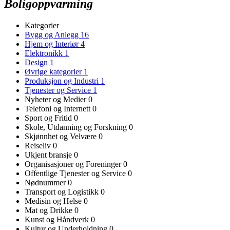
Boligoppvarming
Kategorier
Bygg og Anlegg
16
Hjem og Interiør
4
Elektronikk
1
Design
1
Øvrige kategorier
1
Produksjon og Industri
1
Tjenester og Service
1
Nyheter og Medier
0
Telefoni og Internett
0
Sport og Fritid
0
Skole, Utdanning og Forskning
0
Skjønnhet og Velvære
0
Reiseliv
0
Ukjent bransje
0
Organisasjoner og Foreninger
0
Offentlige Tjenester og Service
0
Nødnummer
0
Transport og Logistikk
0
Medisin og Helse
0
Mat og Drikke
0
Kunst og Håndverk
0
Kultur og Underholdning
0