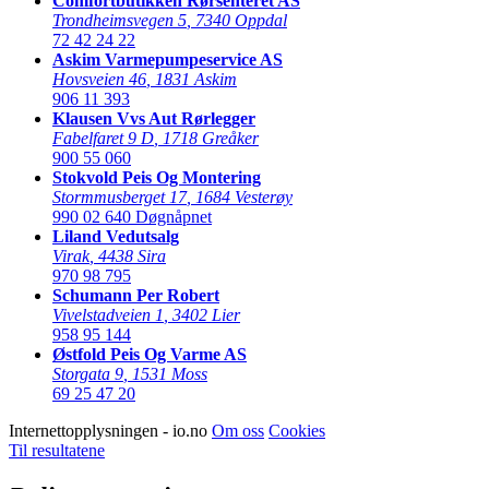
Comfortbutikken Rørsenteret AS
Trondheimsvegen 5
,
7340 Oppdal
72 42 24 22
Askim Varmepumpeservice AS
Hovsveien 46
,
1831 Askim
906 11 393
Klausen Vvs Aut Rørlegger
Fabelfaret 9 D
,
1718 Greåker
900 55 060
Stokvold Peis Og Montering
Stormmusberget 17
,
1684 Vesterøy
990 02 640
Døgnåpnet
Liland Vedutsalg
Virak
,
4438 Sira
970 98 795
Schumann Per Robert
Vivelstadveien 1
,
3402 Lier
958 95 144
Østfold Peis Og Varme AS
Storgata 9
,
1531 Moss
69 25 47 20
Internettopplysningen - io.no
Om oss
Cookies
Til resultatene