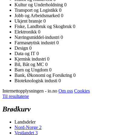
Kultur og Underholdning
0
Transport og Logistikk
0
Jobb og Arbeidsmarked
0
Ukjent bransje
0
Fiske, Landbruk og Skogbruk
0
Elektronikk
0
Næringsmiddel-industri
0
Farmasøytisk industri
0
Design
0
Data og IT
0
Kjemisk industri
0
Bil, Båt og MC
0
Barn og Ungdom
0
Bank, Økonomi og Forsikring
0
Bioteknologisk industi
0
Internettopplysningen - io.no
Om oss
Cookies
Til resultatene
Brødkurv
Landsdeler
Nord-Norge
2
Vestlandet
3