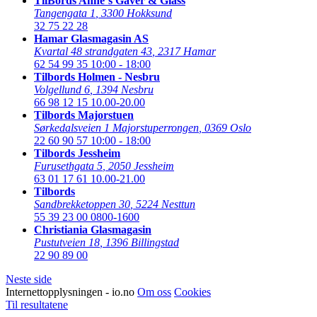
TilBords Anne´s Gaver & Glass
Tangengata 1
,
3300 Hokksund
32 75 22 28
Hamar Glasmagasin AS
Kvartal 48 strandgaten 43
,
2317 Hamar
62 54 99 35
10:00 - 18:00
Tilbords Holmen - Nesbru
Volgellund 6
,
1394 Nesbru
66 98 12 15
10.00-20.00
Tilbords Majorstuen
Sørkedalsveien 1 Majorstuperrongen
,
0369 Oslo
22 60 90 57
10:00 - 18:00
Tilbords Jessheim
Furusethgata 5
,
2050 Jessheim
63 01 17 61
10.00-21.00
Tilbords
Sandbrekketoppen 30
,
5224 Nesttun
55 39 23 00
0800-1600
Christiania Glasmagasin
Pustutveien 18
,
1396 Billingstad
22 90 89 00
Neste side
Internettopplysningen - io.no
Om oss
Cookies
Til resultatene