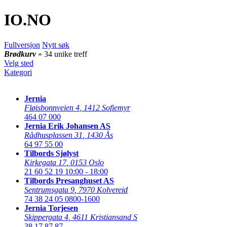
IO
.NO
Fullversjon
Nytt søk
Brødkurv
» 34 unike treff
Velg sted
Kategori
Jernia
Fløisbonnveien 4
,
1412 Sofiemyr
464 07 000
Jernia Erik Johansen AS
Rådhusplassen 31
,
1430 Ås
64 97 55 00
Tilbords Sjølyst
Kirkegata 17
,
0153 Oslo
21 60 52 19
10:00 - 18:00
Tilbords Presanghuset AS
Sentrumsgata 9
,
7970 Kolvereid
74 38 24 05
0800-1600
Jernia Torjesen
Skippergata 4
,
4611 Kristiansand S
38 17 87 87