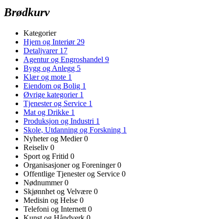
Brødkurv
Kategorier
Hjem og Interiør
29
Detaljvarer
17
Agentur og Engroshandel
9
Bygg og Anlegg
5
Klær og mote
1
Eiendom og Bolig
1
Øvrige kategorier
1
Tjenester og Service
1
Mat og Drikke
1
Produksjon og Industri
1
Skole, Utdanning og Forskning
1
Nyheter og Medier
0
Reiseliv
0
Sport og Fritid
0
Organisasjoner og Foreninger
0
Offentlige Tjenester og Service
0
Nødnummer
0
Skjønnhet og Velvære
0
Medisin og Helse
0
Telefoni og Internett
0
Kunst og Håndverk
0