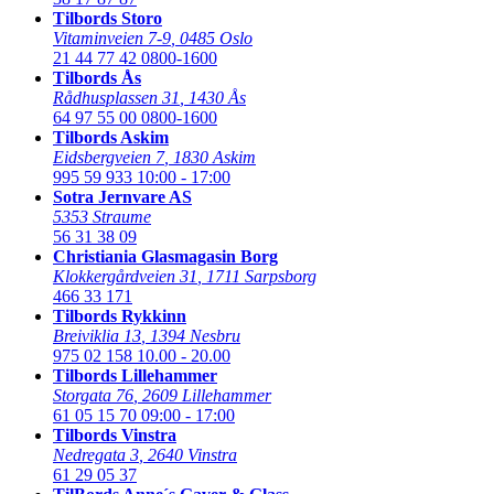
Tilbords Storo
Vitaminveien 7-9
,
0485 Oslo
21 44 77 42
0800-1600
Tilbords Ås
Rådhusplassen 31
,
1430 Ås
64 97 55 00
0800-1600
Tilbords Askim
Eidsbergveien 7
,
1830 Askim
995 59 933
10:00 - 17:00
Sotra Jernvare AS
5353 Straume
56 31 38 09
Christiania Glasmagasin Borg
Klokkergårdveien 31
,
1711 Sarpsborg
466 33 171
Tilbords Rykkinn
Breiviklia 13
,
1394 Nesbru
975 02 158
10.00 - 20.00
Tilbords Lillehammer
Storgata 76
,
2609 Lillehammer
61 05 15 70
09:00 - 17:00
Tilbords Vinstra
Nedregata 3
,
2640 Vinstra
61 29 05 37