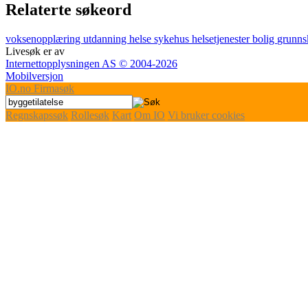
Relaterte søkeord
voksenopplæring
utdanning
helse
sykehus
helsetjenester
bolig
grunns
Livesøk er av
Internettopplysningen AS © 2004-2026
Mobilversjon
IO
.no
Firmasøk
Regnskapssøk
Rollesøk
Kart
Om IO
Vi bruker cookies