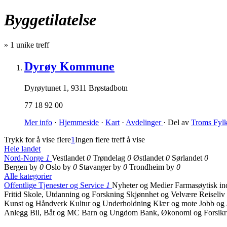
Byggetilatelse
»
1
unike treff
Dyrøy Kommune
Dyrøytunet 1
,
9311 Brøstadbotn
77 18 92 00
Mer info
·
Hjemmeside
·
Kart
·
Avdelinger
· Del av
Troms Fyl
Trykk for å vise flere
1
Ingen flere treff å vise
Hele landet
Nord-Norge
1
Vestlandet
0
Trøndelag
0
Østlandet
0
Sørlandet
0
Bergen by
0
Oslo by
0
Stavanger by
0
Trondheim by
0
Alle kategorier
Offentlige Tjenester og Service
1
Nyheter og Medier
Farmasøytisk in
Fritid
Skole, Utdanning og Forskning
Skjønnhet og Velvære
Reiseliv
Kunst og Håndverk
Kultur og Underholdning
Klær og mote
Jobb og
Anlegg
Bil, Båt og MC
Barn og Ungdom
Bank, Økonomi og Forsik