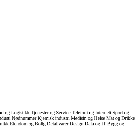
rt og Logistikk
Tjenester og Service
Telefoni og Internett
Sport og
ndusti
Nødnummer
Kjemisk industri
Medisin og Helse
Mat og Drikke
onikk
Eiendom og Bolig
Detaljvarer
Design
Data og IT
Bygg og