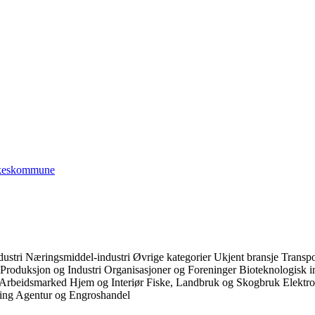
keskommune
dustri
Næringsmiddel-industri
Øvrige kategorier
Ukjent bransje
Transpo
Produksjon og Industri
Organisasjoner og Foreninger
Bioteknologisk i
 Arbeidsmarked
Hjem og Interiør
Fiske, Landbruk og Skogbruk
Elektr
ring
Agentur og Engroshandel