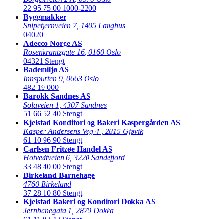
22 95 75 00
1000-2200
Byggmakker
Snipetjernveien 7
,
1405 Langhus
04020
Adecco Norge AS
Rosenkrantzgate 16
,
0160 Oslo
04321
Stengt
Bademiljø AS
Innspurten 9
,
0663 Oslo
482 19 000
Barokk Sandnes AS
Solaveien 1
,
4307 Sandnes
51 66 52 40
Stengt
Kjelstad Konditori og Bakeri Kaspergården AS
Kasper Andersens Veg 4
,
2815 Gjøvik
61 10 96 90
Stengt
Carlsen Fritzøe Handel AS
Hotvedtveien 6
,
3220 Sandefjord
33 48 40 00
Stengt
Birkeland Barnehage
4760 Birkeland
37 28 10 80
Stengt
Kjelstad Bakeri og Konditori Dokka AS
Jernbanegata 1
,
2870 Dokka