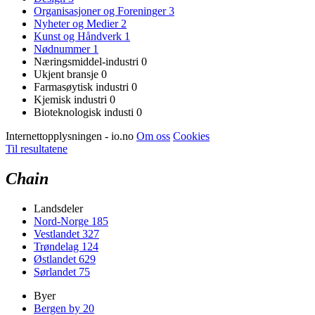
Organisasjoner og Foreninger
3
Nyheter og Medier
2
Kunst og Håndverk
1
Nødnummer
1
Næringsmiddel-industri
0
Ukjent bransje
0
Farmasøytisk industri
0
Kjemisk industri
0
Bioteknologisk industi
0
Internettopplysningen - io.no
Om oss
Cookies
Til resultatene
Chain
Landsdeler
Nord-Norge
185
Vestlandet
327
Trøndelag
124
Østlandet
629
Sørlandet
75
Byer
Bergen by
20