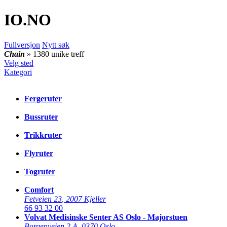
IO
.NO
Fullversjon
Nytt søk
Chain
» 1380 unike treff
Velg sted
Kategori
Fergeruter
Bussruter
Trikkruter
Flyruter
Togruter
Comfort
Fetveien 23
,
2007 Kjeller
66 93 32 00
Volvat Medisinske Senter AS Oslo - Majorstuen
Borgenveien 2 A
,
0370 Oslo