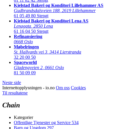
61 11 82 42
Stengt
Kjelstad Bakeri og Konditori Lillehammer AS
Gudbrandsdalsveien 188
,
2619 Lillehammer
61 05 49 80
Stengt
Kjelstad Bakeri og Konditori Lena AS
Lenagata
,
2850 Lena
61 16 04 50
Stengt
Refinansiering
0668 Oslo
Møbelringen
St. Hallvards vei 3
,
3414 Lierstranda
32 20 00 50
Spaceworld
Gladengveien 2
,
0661 Oslo
81 50 09 09
Neste side
Internettopplysningen - io.no
Om oss
Cookies
Til resultatene
Chain
Kategorier
Offentlige Tjenester og Service
534
Barn og Ungdom
297