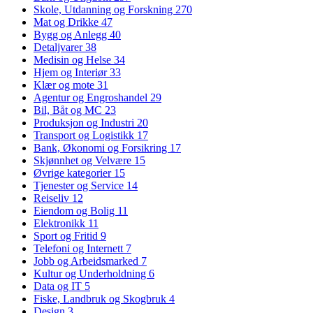
Skole, Utdanning og Forskning
270
Mat og Drikke
47
Bygg og Anlegg
40
Detaljvarer
38
Medisin og Helse
34
Hjem og Interiør
33
Klær og mote
31
Agentur og Engroshandel
29
Bil, Båt og MC
23
Produksjon og Industri
20
Transport og Logistikk
17
Bank, Økonomi og Forsikring
17
Skjønnhet og Velvære
15
Øvrige kategorier
15
Tjenester og Service
14
Reiseliv
12
Eiendom og Bolig
11
Elektronikk
11
Sport og Fritid
9
Telefoni og Internett
7
Jobb og Arbeidsmarked
7
Kultur og Underholdning
6
Data og IT
5
Fiske, Landbruk og Skogbruk
4
Design
3