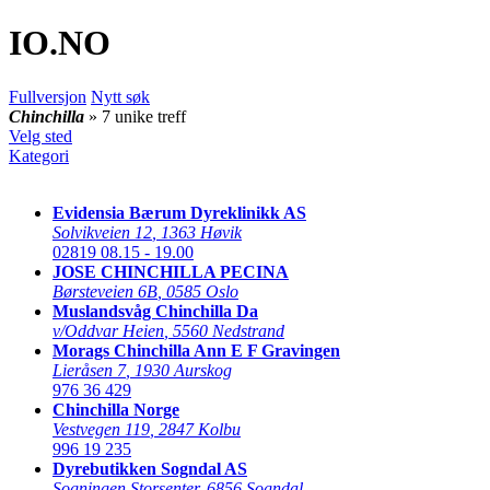
IO
.NO
Fullversjon
Nytt søk
Chinchilla
» 7 unike treff
Velg sted
Kategori
Evidensia Bærum Dyreklinikk AS
Solvikveien 12
,
1363 Høvik
02819
08.15 - 19.00
JOSE CHINCHILLA PECINA
Børsteveien 6B
,
0585 Oslo
Muslandsvåg Chinchilla Da
v/Oddvar Heien
,
5560 Nedstrand
Morags Chinchilla Ann E F Gravingen
Lieråsen 7
,
1930 Aurskog
976 36 429
Chinchilla Norge
Vestvegen 119
,
2847 Kolbu
996 19 235
Dyrebutikken Sogndal AS
Sogningen Storsenter
,
6856 Sogndal