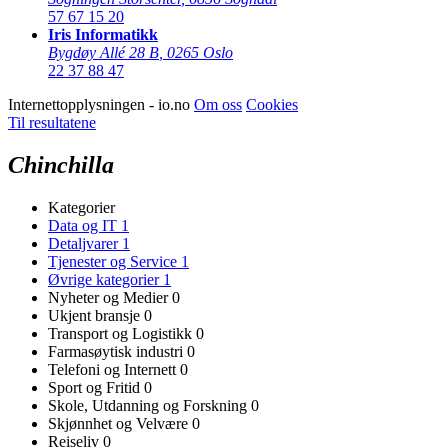
57 67 15 20
Iris Informatikk
Bygdøy Allé 28 B
,
0265 Oslo
22 37 88 47
Internettopplysningen - io.no
Om oss
Cookies
Til resultatene
Chinchilla
Kategorier
Data og IT
1
Detaljvarer
1
Tjenester og Service
1
Øvrige kategorier
1
Nyheter og Medier
0
Ukjent bransje
0
Transport og Logistikk
0
Farmasøytisk industri
0
Telefoni og Internett
0
Sport og Fritid
0
Skole, Utdanning og Forskning
0
Skjønnhet og Velvære
0
Reiseliv
0