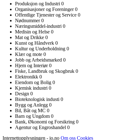
Produksjon og Industri
0
Organisasjoner og Foreninger
0
Offentlige Tjenester og Service
0
Nødnummer
0
Næringsmiddel-industri
0
Medisin og Helse
0
Mat og Drikke
0
Kunst og Håndverk
0
Kultur og Underholdning
0
Klær og mote
0
Jobb og Arbeidsmarked
0
Hjem og Interiør
0
Fiske, Landbruk og Skogbruk
0
Elektronikk
0
Eiendom og Bolig
0
Kjemisk industri
0
Design
0
Bioteknologisk industi
0
Bygg og Anlegg
0
Bil, Båt og MC
0
Barn og Ungdom
0
Bank, Økonomi og Forsikring
0
Agentur og Engroshandel
0
Internettopplysningen - io.no
Om oss
Cookies