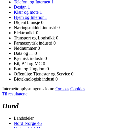
Telefoni og Internett
1
Design
1
Klær og mote
1
Hjem og Interiør
1
Ukjent bransje
0
Næringsmiddel-industri
0
Elektronikk
0
Transport og Logistikk
0
Farmasøytisk industri
0
Nødnummer
0
Data og IT
0
Kjemisk industri
0
Bil, Båt og MC
0
Barn og Ungdom
0
Offentlige Tjenester og Service
0
Bioteknologisk industi
0
Internettopplysningen - io.no
Om oss
Cookies
Til resultatene
Hund
Landsdeler
Nord-Norge
46