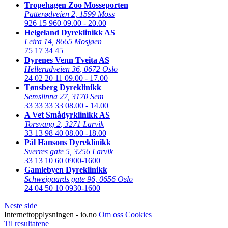
Tropehagen Zoo Mosseporten
Patterødveien 2
,
1599 Moss
926 15 960
09.00 - 20.00
Helgeland Dyreklinikk AS
Leira 14
,
8665 Mosjøen
75 17 34 45
Dyrenes Venn Tveita AS
Hellerudveien 36
,
0672 Oslo
24 02 20 11
09.00 - 17.00
Tønsberg Dyreklinikk
Semslinna 27
,
3170 Sem
33 33 33 33
08.00 - 14.00
A Vet Smådyrklinikk AS
Torsvang 2
,
3271 Larvik
33 13 98 40
08.00 -18.00
Pål Hansons Dyreklinikk
Sverres gate 5
,
3256 Larvik
33 13 10 60
0900-1600
Gamlebyen Dyreklinikk
Schweigaards gate 96
,
0656 Oslo
24 04 50 10
0930-1600
Neste side
Internettopplysningen - io.no
Om oss
Cookies
Til resultatene