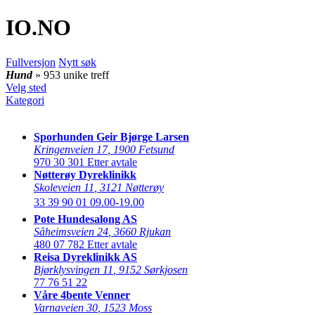
IO
.NO
Fullversjon
Nytt søk
Hund
» 953 unike treff
Velg sted
Kategori
Sporhunden Geir Bjørge Larsen
Kringenveien 17
,
1900 Fetsund
970 30 301
Etter avtale
Nøtterøy Dyreklinikk
Skoleveien 11
,
3121 Nøtterøy
33 39 90 01
09.00-19.00
Pote Hundesalong AS
Såheimsveien 24
,
3660 Rjukan
480 07 782
Etter avtale
Reisa Dyreklinikk AS
Bjørklysvingen 11
,
9152 Sørkjosen
77 76 51 22
Våre 4bente Venner
Varnaveien 30
,
1523 Moss