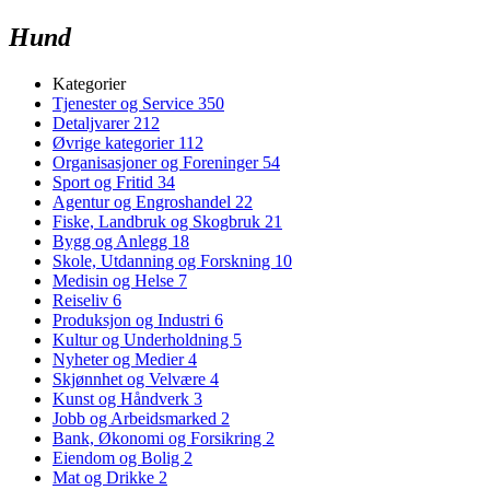
Hund
Kategorier
Tjenester og Service
350
Detaljvarer
212
Øvrige kategorier
112
Organisasjoner og Foreninger
54
Sport og Fritid
34
Agentur og Engroshandel
22
Fiske, Landbruk og Skogbruk
21
Bygg og Anlegg
18
Skole, Utdanning og Forskning
10
Medisin og Helse
7
Reiseliv
6
Produksjon og Industri
6
Kultur og Underholdning
5
Nyheter og Medier
4
Skjønnhet og Velvære
4
Kunst og Håndverk
3
Jobb og Arbeidsmarked
2
Bank, Økonomi og Forsikring
2
Eiendom og Bolig
2
Mat og Drikke
2