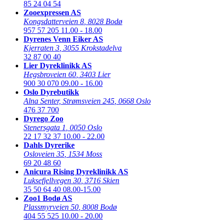
85 24 04 54
Zooexpressen AS
Kongsdatterveien 8
,
8028 Bodø
957 57 205
11.00 - 18.00
Dyrenes Venn Eiker AS
Kjerraten 3
,
3055 Krokstadelva
32 87 00 40
Lier Dyreklinikk AS
Hegsbroveien 60
,
3403 Lier
900 30 070
09.00 - 16.00
Oslo Dyrebutikk
Alna Senter, Strømsveien 245
,
0668 Oslo
476 37 700
Dyrego Zoo
Stenersgata 1
,
0050 Oslo
22 17 32 37
10.00 - 22.00
Dahls Dyrerike
Osloveien 35
,
1534 Moss
69 20 48 60
Anicura Rising Dyreklinikk AS
Luksefjellvegen 30
,
3716 Skien
35 50 64 40
08.00-15.00
Zoo1 Bodø AS
Plassmyrveien 50
,
8008 Bodø
404 55 525
10.00 - 20.00