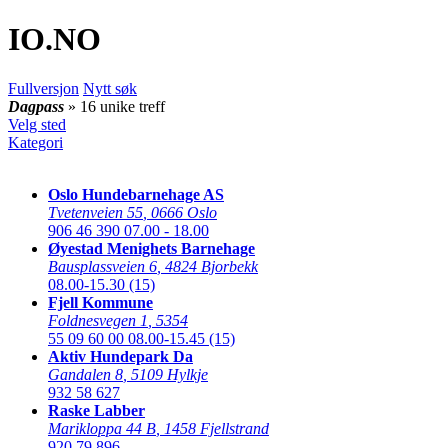
IO
.NO
Fullversjon
Nytt søk
Dagpass
» 16 unike treff
Velg sted
Kategori
Oslo Hundebarnehage AS
Tvetenveien 55
,
0666 Oslo
906 46 390
07.00 - 18.00
Øyestad Menighets Barnehage
Bausplassveien 6
,
4824 Bjorbekk
08.00-15.30 (15)
Fjell Kommune
Foldnesvegen 1
,
5354
55 09 60 00
08.00-15.45 (15)
Aktiv Hundepark Da
Gandalen 8
,
5109 Hylkje
932 58 627
Raske Labber
Marikloppa 44 B
,
1458 Fjellstrand
920 79 896