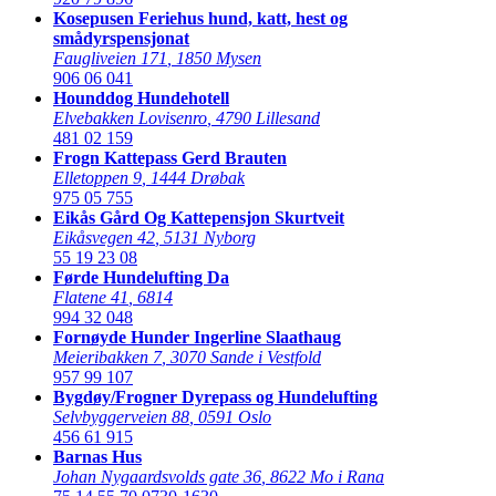
Kosepusen Feriehus hund, katt, hest og
smådyrspensjonat
Faugliveien 171
,
1850 Mysen
906 06 041
Hounddog Hundehotell
Elvebakken Lovisenro
,
4790 Lillesand
481 02 159
Frogn Kattepass Gerd Brauten
Elletoppen 9
,
1444 Drøbak
975 05 755
Eikås Gård Og Kattepensjon Skurtveit
Eikåsvegen 42
,
5131 Nyborg
55 19 23 08
Førde Hundelufting Da
Flatene 41
,
6814
994 32 048
Fornøyde Hunder Ingerline Slaathaug
Meieribakken 7
,
3070 Sande i Vestfold
957 99 107
Bygdøy/Frogner Dyrepass og Hundelufting
Selvbyggerveien 88
,
0591 Oslo
456 61 915
Barnas Hus
Johan Nygaardsvolds gate 36
,
8622 Mo i Rana