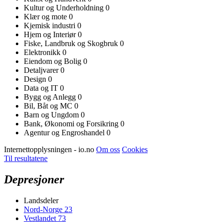
Kultur og Underholdning
0
Klær og mote
0
Kjemisk industri
0
Hjem og Interiør
0
Fiske, Landbruk og Skogbruk
0
Elektronikk
0
Eiendom og Bolig
0
Detaljvarer
0
Design
0
Data og IT
0
Bygg og Anlegg
0
Bil, Båt og MC
0
Barn og Ungdom
0
Bank, Økonomi og Forsikring
0
Agentur og Engroshandel
0
Internettopplysningen - io.no
Om oss
Cookies
Til resultatene
Depresjoner
Landsdeler
Nord-Norge
23
Vestlandet
73