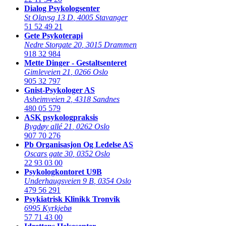
Dialog Psykologsenter
St Olavsg 13 D
,
4005 Stavanger
51 52 49 21
Gete Psykoterapi
Nedre Storgate 20
,
3015 Drammen
918 32 984
Mette Dinger - Gestaltsenteret
Gimleveien 21
,
0266 Oslo
905 32 797
Gnist-Psykologer AS
Asheimveien 2
,
4318 Sandnes
480 05 579
ASK psykologpraksis
Bygdøy allé 21
,
0262 Oslo
907 70 276
Pb Organisasjon Og Ledelse AS
Oscars gate 30
,
0352 Oslo
22 93 03 00
Psykologkontoret U9B
Underhaugsveien 9 B
,
0354 Oslo
479 56 291
Psykiatrisk Klinikk Tronvik
6995 Kyrkjebø
57 71 43 00