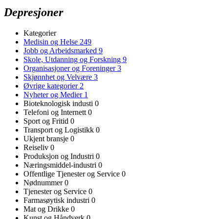
Depresjoner
Kategorier
Medisin og Helse
249
Jobb og Arbeidsmarked
9
Skole, Utdanning og Forskning
9
Organisasjoner og Foreninger
3
Skjønnhet og Velvære
3
Øvrige kategorier
2
Nyheter og Medier
1
Bioteknologisk industi
0
Telefoni og Internett
0
Sport og Fritid
0
Transport og Logistikk
0
Ukjent bransje
0
Reiseliv
0
Produksjon og Industri
0
Næringsmiddel-industri
0
Offentlige Tjenester og Service
0
Nødnummer
0
Tjenester og Service
0
Farmasøytisk industri
0
Mat og Drikke
0
Kunst og Håndverk
0