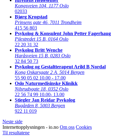
Idrettens Helsesenter
Kongsveien 104
,
1177 Oslo
02033
Bjørg Krogstad
Prinsens gate 46
,
7011 Trondheim
415 56 803
Psykolog & Konsulent John Petter Fagerhaug
Pilestredet 15 B
,
0164 Oslo
22 20 31 32
Psykolog Britt Wenche
Haråsveien 15 B
,
0283 Oslo
32 84 50 73
Psykolog og Gestaltterapeut Arild B Nordal
Kong Oskarsgate 2 A
,
5014 Bergen
55 90 05 02
10.00 - 17.00
Oslo Naturmedisinske Klinikk
Nilsrudsgate 18
,
0352 Oslo
22 56 74 99
10.00- 13.00
Stiegler Jan Reidar Psykolog
Bugården 8
,
5003 Bergen
922 11 019
Neste side
Internettopplysningen - io.no
Om oss
Cookies
Til resultatene