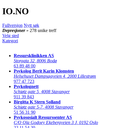
IO
.NO
Fullversjon
Nytt søk
Depresjoner
» 278 unike treff
Velg sted
Kategori
Ressursklinikken AS
Storgata 32
,
8006 Bodø
63 89 48 00
Psykolog Berit Karin Klomsten
Helsehuset Dampsagveien 4
,
2000 Lillestrøm
977 47 723
Psykolognett
Schiøtz gate 5
,
4008 Stavanger
911 39 843
Birgitta K Stern Solland
Schiøtz gate 5-7
,
4008 Stavanger
51 56 31 90
Psykososialt Ressurssenter AS
C/O Ola Godoey Ekebergveien 3 J
,
0192 Oslo
22 11 54 20