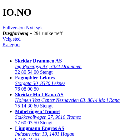
IO
.NO
Fullversjon
Nytt søk
Dusjforheng
» 291 unike treff
Velg sted
Kategori
Skeidar Drammen AS
Ing Rybergsg 93
,
3024 Drammen
32 80 54 00
Stengt
Fagmøbler Leknes
Storgata 30
,
8370 Leknes
76 08 00 50
Skeidar Mo I Rana AS
Holmen Vest Center Nesnaveien 63
,
8614 Mo i Rana
75 14 30 60
Stengt
Møbelringen Tromsø
Stakkevollvegen 27
,
9010 Tromsø
77 60 03 50
Stengt
Ljungmann Engros AS
Industriveien 19
,
1481 Hagan
67 06 74 70