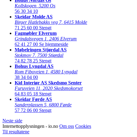
Bohus Nordås Os
Kollskogen
,
5200 Os
56 30 34 10
Skeidar Molde AS
Birger Hatlebakks veg 7
,
6415 Molde
71 25 60 00
Stengt
Fagmøbler Elverum
Grindalsvegen 1
,
2406 Elverum
62 41 27 00
Se hjemmeside
Møbelringen Stjørdal AS
Stokmov 7
,
7500 Stjørdal
74 82 78 25
Stengt
Bohus Lyngdal AS
Rom Fiboveien 1
,
4580 Lyngdal
38 34 04 00
Kid Interiør AS Skedsmo Senter
Furuveien 11
,
2020 Skedsmokorset
64 83 05 18
Stengt
Skeidar Førde AS
Sanderplassen 5
,
6800 Førde
57 72 06 00
Stengt
Neste side
Internettopplysningen - io.no
Om oss
Cookies
Til resultatene