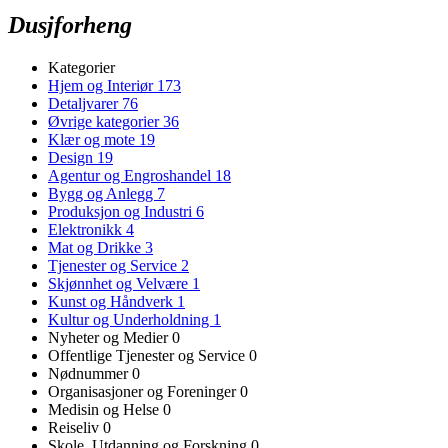
Dusjforheng
Kategorier
Hjem og Interiør
173
Detaljvarer
76
Øvrige kategorier
36
Klær og mote
19
Design
19
Agentur og Engroshandel
18
Bygg og Anlegg
7
Produksjon og Industri
6
Elektronikk
4
Mat og Drikke
3
Tjenester og Service
2
Skjønnhet og Velvære
1
Kunst og Håndverk
1
Kultur og Underholdning
1
Nyheter og Medier
0
Offentlige Tjenester og Service
0
Nødnummer
0
Organisasjoner og Foreninger
0
Medisin og Helse
0
Reiseliv
0
Skole, Utdanning og Forskning
0