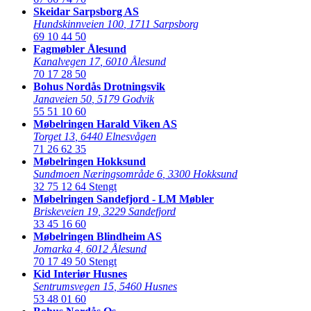
Skeidar Sarpsborg AS
Hundskinnveien 100
,
1711 Sarpsborg
69 10 44 50
Fagmøbler Ålesund
Kanalvegen 17
,
6010 Ålesund
70 17 28 50
Bohus Nordås Drotningsvik
Janaveien 50
,
5179 Godvik
55 51 10 60
Møbelringen Harald Viken AS
Torget 13
,
6440 Elnesvågen
71 26 62 35
Møbelringen Hokksund
Sundmoen Næringsområde 6
,
3300 Hokksund
32 75 12 64
Stengt
Møbelringen Sandefjord - LM Møbler
Briskeveien 19
,
3229 Sandefjord
33 45 16 60
Møbelringen Blindheim AS
Jomarka 4
,
6012 Ålesund
70 17 49 50
Stengt
Kid Interiør Husnes
Sentrumsvegen 15
,
5460 Husnes
53 48 01 60