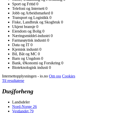
Sport og Fritid
0
Telefoni og Internett
0
Jobb og Arbeidsmarked
0
Transport og Logistikk
0
Fiske, Landbruk og Skogbruk
0
Ukjent bransje
0
Eiendom og Bolig
0
Næringsmiddel-industri
0
Farmasøytisk industri
0
Data og IT
0
Kjemisk industri
0
Bil, Båt og MC
0
Barn og Ungdom
0
Bank, Økonomi og Forsikring
0
Bioteknologisk industi
0
Internettopplysningen - io.no
Om oss
Cookies
Til resultatene
Dusjforheng
Landsdeler
Nord-Norge
26
Vestlandet
79