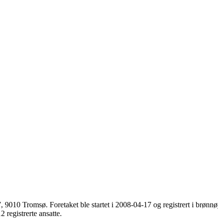
7
,
9010 Tromsø
. Foretaket ble startet i 2008-04-17 og registrert i br
 registrerte ansatte.