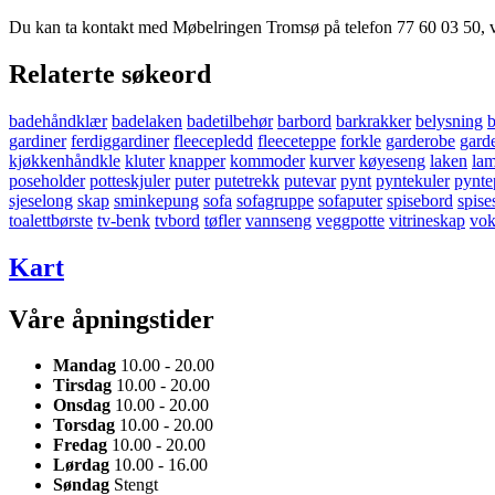
Du kan ta kontakt med Møbelringen Tromsø på telefon 77 60 03 50, 
Relaterte søkeord
badehåndklær
badelaken
badetilbehør
barbord
barkrakker
belysning
b
gardiner
ferdiggardiner
fleecepledd
fleeceteppe
forkle
garderobe
gard
kjøkkenhåndkle
kluter
knapper
kommoder
kurver
køyeseng
laken
la
poseholder
potteskjuler
puter
putetrekk
putevar
pynt
pyntekuler
pynte
sjeselong
skap
sminkepung
sofa
sofagruppe
sofaputer
spisebord
spise
toalettbørste
tv-benk
tvbord
tøfler
vannseng
veggpotte
vitrineskap
vok
Kart
Våre åpningstider
Mandag
10.00 - 20.00
Tirsdag
10.00 - 20.00
Onsdag
10.00 - 20.00
Torsdag
10.00 - 20.00
Fredag
10.00 - 20.00
Lørdag
10.00 - 16.00
Søndag
Stengt