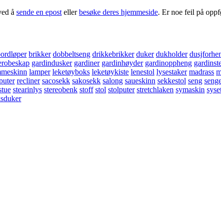
ved å
sende en epost
eller
besøke deres hjemmeside
. Er noe feil på opp
ordløper
brikker
dobbeltseng
drikkebrikker
duker
dukholder
dusjforhe
erobeskap
gardindusker
gardiner
gardinhøyder
gardinoppheng
gardinst
mmeskinn
lamper
leketøyboks
leketøykiste
lenestol
lysestaker
madrass
m
puter
recliner
sacosekk
sakosekk
salong
saueskinn
sekkestol
seng
seng
stue
stearinlys
stereobenk
stoff
stol
stolputer
stretchlaken
symaskin
syse
sduker