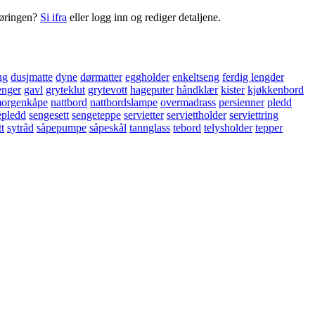
føringen?
Si ifra
eller logg inn og rediger detaljene.
ng
dusjmatte
dyne
dørmatter
eggholder
enkeltseng
ferdig lengder
enger
gavl
gryteklut
grytevott
hageputer
håndklær
kister
kjøkkenbord
orgenkåpe
nattbord
nattbordslampe
overmadrass
persienner
pledd
epledd
sengesett
sengeteppe
servietter
serviettholder
serviettring
tt
sytråd
såpepumpe
såpeskål
tannglass
tebord
telysholder
tepper