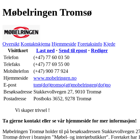
Møbelringen Tromsø
Oversikt
Kontaktskjema
Hjemmeside
Foretaksinfo
Kjede
Visittkort
Last ned
·
Send til epost
·
Rediger
Telefon
(+47) 77 60 03 50
Telefaks
(+47) 77 69 55 00
Mobiltelefon
(+47) 900 77 924
Hjemmeside
www.mobelringen.no
E-post
tom(dot)tromso(att)mobelringen(dot)no
Besøksadresse
Stakkevollvegen 27
,
9010 Tromsø
Postadresse
Postboks 3652
,
9278 Tromsø
Vi skaper trivsel !
Ta gjerne kontakt eller se vår hjemmeside for mer informasjon!
Møbelringen Tromsø holder til på besøksadressen
Stakkevollvegen 2
Tromsø driver i bransjen "Møbel- og interiørbutikker". Foretaket har 12