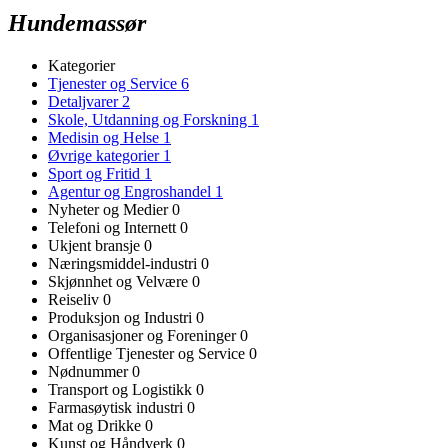
Hundemassør
Kategorier
Tjenester og Service
6
Detaljvarer
2
Skole, Utdanning og Forskning
1
Medisin og Helse
1
Øvrige kategorier
1
Sport og Fritid
1
Agentur og Engroshandel
1
Nyheter og Medier
0
Telefoni og Internett
0
Ukjent bransje
0
Næringsmiddel-industri
0
Skjønnhet og Velvære
0
Reiseliv
0
Produksjon og Industri
0
Organisasjoner og Foreninger
0
Offentlige Tjenester og Service
0
Nødnummer
0
Transport og Logistikk
0
Farmasøytisk industri
0
Mat og Drikke
0
Kunst og Håndverk
0