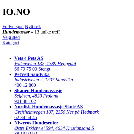
IO
.NO
Fullversjon
Nytt søk
Hundemassør
» 13 unike treff
Velg sted
Kategori
Vets 4 Pets AS
Vollenveien 132
,
1389 Heggedal
66 79 75 00
Stengt
PetVett Sandvika
Industriveien 2
,
1337 Sandvika
400 12 800
Skauen Hundemassasje
Seljåsen
,
4820 Froland
901 48 162
Nordisk Hundemassasje Skole AS
Grefsheimvegen 107
,
2350 Nes på Hedmark
62 34 54 45
Niweros Hundesenter
Østre Erkleivvei 594
,
4634 Kristiansand S
38 19 92 92