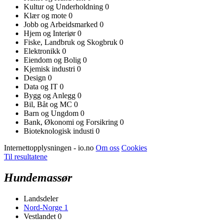
Kultur og Underholdning
0
Klær og mote
0
Jobb og Arbeidsmarked
0
Hjem og Interiør
0
Fiske, Landbruk og Skogbruk
0
Elektronikk
0
Eiendom og Bolig
0
Kjemisk industri
0
Design
0
Data og IT
0
Bygg og Anlegg
0
Bil, Båt og MC
0
Barn og Ungdom
0
Bank, Økonomi og Forsikring
0
Bioteknologisk industi
0
Internettopplysningen - io.no
Om oss
Cookies
Til resultatene
Hundemassør
Landsdeler
Nord-Norge
1
Vestlandet
0