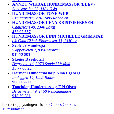
ANNE I. WIKDAL HUNDEMASSØR (ELEV)
Sandstuveien 29
,
1184 Oslo
HUNDEMASSØR TONE WIIK
Flendalsveien 294
,
2485 Rendalen
HUNDEMASSØR LENA KRISTOFFERSEN
Chausseen 40
,
2340 Løten
453 97 557
HUNDEMASSØR LINN-MICHELLE GRIMSTAD
c/o Gina Ekholt Ekornveien 33
,
1430 Ås
Svolvær Hundespa
Skipperveien 7
,
8300 Svolvær
911 72 891
Skoger Dyrehotell
Bergsgata 14
,
3070 Sande i Vestfold
33 77 08 22
Harmoni Hundemassasje Nina Egeberg
Innleggen 14
,
1925 Blaker
906 60 480
Touchdog Hundemassasje E N Olsen
Bergerveien 49
,
1450 Nesoddtangen
918 39 281
Internettopplysningen - io.no
Om oss
Cookies
Til resultatene