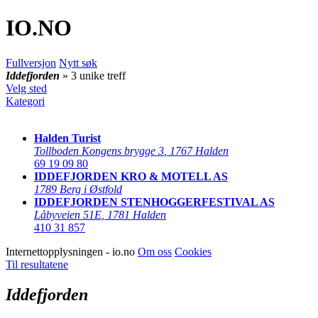
IO
.NO
Fullversjon
Nytt søk
Iddefjorden
» 3 unike treff
Velg sted
Kategori
Halden Turist
Tollboden Kongens brygge 3
,
1767 Halden
69 19 09 80
IDDEFJORDEN KRO & MOTELL AS
1789 Berg i Østfold
IDDEFJORDEN STENHOGGERFESTIVAL AS
Låbyveien 51E
,
1781 Halden
410 31 857
Internettopplysningen - io.no
Om oss
Cookies
Til resultatene
Iddefjorden