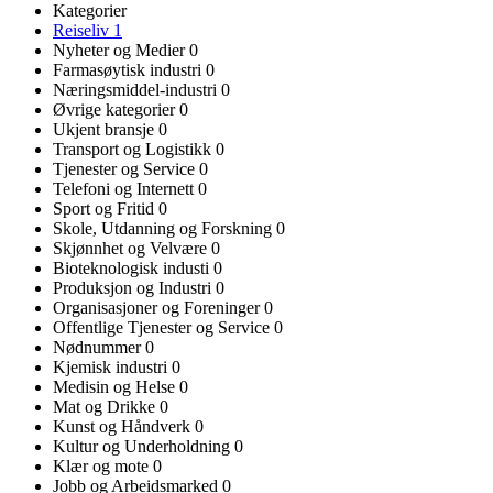
Kategorier
Reiseliv
1
Nyheter og Medier
0
Farmasøytisk industri
0
Næringsmiddel-industri
0
Øvrige kategorier
0
Ukjent bransje
0
Transport og Logistikk
0
Tjenester og Service
0
Telefoni og Internett
0
Sport og Fritid
0
Skole, Utdanning og Forskning
0
Skjønnhet og Velvære
0
Bioteknologisk industi
0
Produksjon og Industri
0
Organisasjoner og Foreninger
0
Offentlige Tjenester og Service
0
Nødnummer
0
Kjemisk industri
0
Medisin og Helse
0
Mat og Drikke
0
Kunst og Håndverk
0
Kultur og Underholdning
0
Klær og mote
0
Jobb og Arbeidsmarked
0