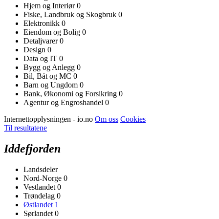
Hjem og Interiør
0
Fiske, Landbruk og Skogbruk
0
Elektronikk
0
Eiendom og Bolig
0
Detaljvarer
0
Design
0
Data og IT
0
Bygg og Anlegg
0
Bil, Båt og MC
0
Barn og Ungdom
0
Bank, Økonomi og Forsikring
0
Agentur og Engroshandel
0
Internettopplysningen - io.no
Om oss
Cookies
Til resultatene
Iddefjorden
Landsdeler
Nord-Norge
0
Vestlandet
0
Trøndelag
0
Østlandet
1
Sørlandet
0